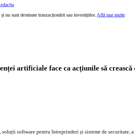
edacția
i nu sunt destinate tranzacționării sau investițiilor.
Află mai multe
nței artificiale face ca acțiunile să creasc
oluții software pentru întreprinderi și sisteme de securitate, a 