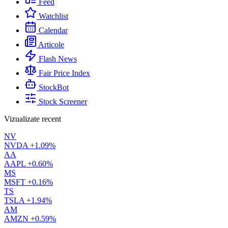
Feed
Watchlist
Calendar
Articole
Flash News
Fair Price Index
StockBot
Stock Screener
Vizualizate recent
NV
NVDA
+1.09%
AA
AAPL
+0.60%
MS
MSFT
+0.16%
TS
TSLA
+1.94%
AM
AMZN
+0.59%