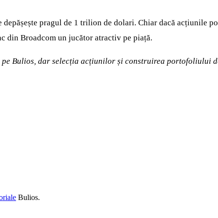
depășește pragul de 1 trilion de dolari. Chiar dacă acțiunile po
 fac din Broadcom un jucător atractiv pe piață.
ă pe Bulios, dar selecția acțiunilor și construirea portofoliulu
oriale
Bulios.