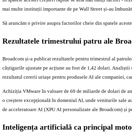
mai multe instituții importante de pe Wall Street și-au îmbună
Să aruncăm o privire asupra factorilor cheie din spatele acestei
Rezultatele trimestrului patru ale Br
Broadcom și-a publicat rezultatele pentru trimestrul al patrulea
câștigurile ajustate pe acțiune au fost de 1,42 dolari. Analiștii
rezultatul cererii uriașe pentru produsele AI ale companiei, care
Achiziția VMware în valoare de 69 de miliarde de dolari de anul
o creștere excepțională în domeniul AI, unde veniturile sale au
de acceleratoare AI (XPU AI personalizate ale Broadcom) și p
Inteligența artificială ca principal mot