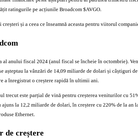
tățit ratingurile pe acțiunile Broadcom
$AVGO
.
 creșteri și a ceea ce înseamnă aceasta pentru viitorul companiei
oadcom
 al anului fiscal 2024 (anul fiscal se încheie în octombrie). Ven
 se așteptau la vânzări de 14,09 miliarde de dolari și câștiguri d
 a înregistrat o creștere rapidă în ultimii ani.
 trecut este parțial de vină pentru creșterea veniturilor cu 51%
 ajuns la 12,2 miliarde de dolari, în creștere cu 220% de la an l
roduse Ethernet.
or de creștere