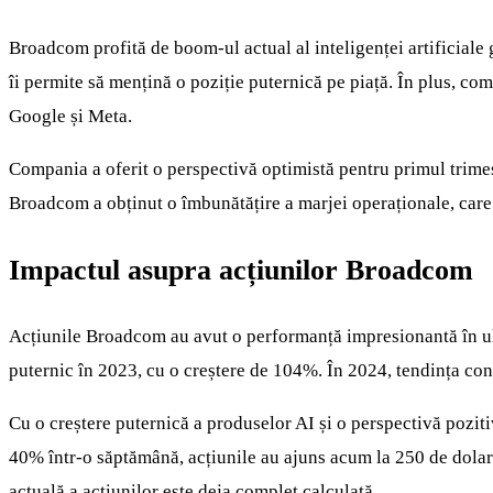
Broadcom profită de boom-ul actual al inteligenței artificiale 
îi permite să mențină o poziție puternică pe piață. În plus, co
Google și Meta.
Compania a oferit o perspectivă optimistă pentru primul trimest
Broadcom a obținut o îmbunătățire a marjei operaționale, care
Impactul asupra acțiunilor Broadcom
Acțiunile Broadcom au avut o performanță impresionantă în ult
puternic în 2023, cu o creștere de 104%. În 2024, tendința con
Cu o creștere puternică a produselor AI și o perspectivă poziti
40% într-o săptămână, acțiunile au ajuns acum la 250 de dolari 
actuală a acțiunilor este deja complet calculată.