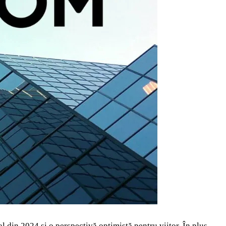
cal din 2024 și o perspectivă optimistă pentru viitor. În plus,