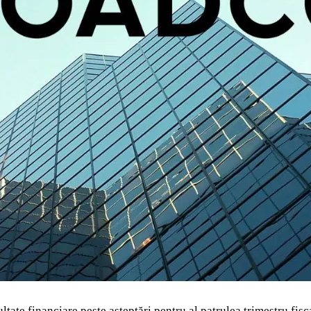
zultate financiare peste așteptări pentru al patrulea trimestru fis