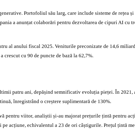
generative. Portofoliul său larg, care include sisteme de rețea ș
mpania a anunțat colaborări pentru dezvoltarea de cipuri AI cu t
ru al anului fiscal 2025. Veniturile preconizate de 14,6 miliard
 a crescut cu 90 de puncte de bază la 62,7%.
imii patru ani, depășind semnificativ evoluția pieței. În 2021,
tinuă, înregistrând o creștere suplimentară de 130%.
vă pentru viitor, analiștii și-au majorat prețurile țintă pentru a
pe acțiune, echivalentul a 23 de ori câștigurile. Prețul țintă me