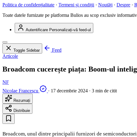
Politica de confidențialitate
·
Termeni și condiții
·
Noutăți
·
Despre
·
R
Toate datele furnizate pe platforma Bulios au scop exclusiv informativ ș
Autentificare
Personalizați-vă feed-ul
Feed
Toggle Sidebar
Articole
Broadcom cucerește piața: Boom-ul intelige
NF
Nicolae Francescu
·
17 decembrie 2024
·
3 min de citit
Rezumați
Distribuie
Broadcom, unul dintre principalii furnizori de semiconductori, s