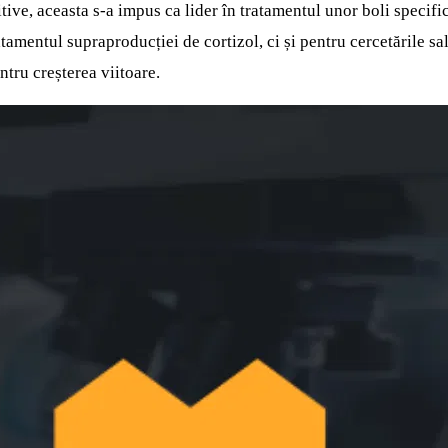
pozitive, aceasta s-a impus ca lider în tratamentul unor boli spe
amentul supraproducției de cortizol, ci și pentru cercetările sa
ntru creșterea viitoare.