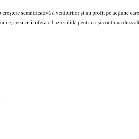
 o creștere semnificativă a veniturilor și un profit pe acțiune c
 clinice, ceea ce îi oferă o bază solidă pentru a-și continua dezv
.