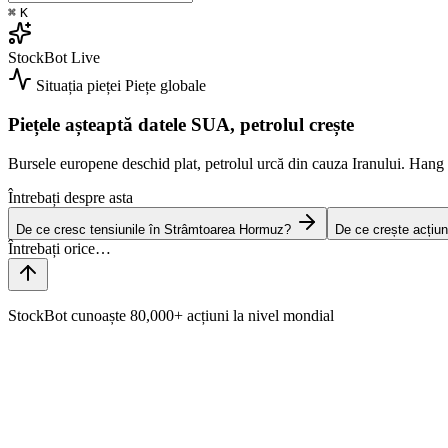
⌘
K
StockBot
Live
Situația pieței
Piețe globale
Piețele așteaptă datele SUA, petrolul crește
Bursele europene deschid plat, petrolul urcă din cauza Iranului. Han
Întrebați despre asta
De ce cresc tensiunile în Strâmtoarea Hormuz?
De ce crește acțiun
StockBot cunoaște 80,000+ acțiuni la nivel mondial