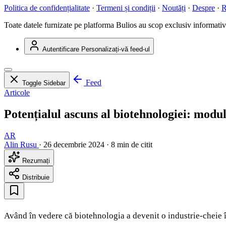
Politica de confidențialitate
·
Termeni și condiții
·
Noutăți
·
Despre
·
R
Toate datele furnizate pe platforma Bulios au scop exclusiv informativ ș
Autentificare
Personalizați-vă feed-ul
Feed
Toggle Sidebar
Articole
Potențialul ascuns al biotehnologiei: modu
AR
Alin Rusu
·
26 decembrie 2024
·
8 min de citit
Rezumați
Distribuie
Având în vedere că biotehnologia a devenit o industrie-cheie î