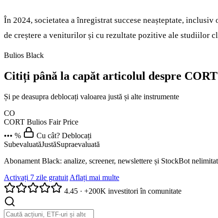
În 2024, societatea a înregistrat succese neașteptate, inclusiv
de creștere a veniturilor și cu rezultate pozitive ale studiilor
Bulios Black
Citiți până la capăt articolul despre CORT
Și pe deasupra deblocați valoarea justă și alte instrumente
CO
CORT
Bulios Fair Price
••• %
Cu cât? Deblocați
Subevaluată
Justă
Supraevaluată
Abonament Black: analize, screener, newslettere și StockBot nelimitat
Activați 7 zile gratuit
Aflați mai multe
4.45
·
+200K investitori în comunitate