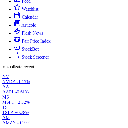
Feed
Watchlist
Calendar
Articole
Flash News
Fair Price Index
StockBot
Stock Screener
Vizualizate recent
NV
NVDA
-1.15%
AA
AAPL
-0.61%
MS
MSFT
+2.32%
TS
TSLA
+0.78%
AM
AMZN
-0.19%