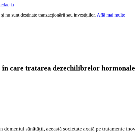
edacția
i nu sunt destinate tranzacționării sau investițiilor.
Află mai multe
l în care tratarea dezechilibrelor hormonal
n domeniul sănătății, această societate axată pe tratamente inov