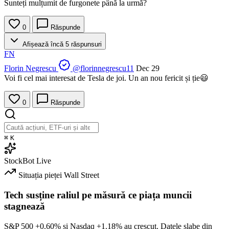
Sunteți mulțumit de furgonete până la urmă?
0
Răspunde
Afișează încă 5 răspunsuri
FN
Florin Negrescu
@florinnegrescu11
Dec 29
Voi fi cel mai interesat de Tesla de joi. Un an nou fericit și ție😃
0
Răspunde
⌘
K
StockBot
Live
Situația pieței
Wall Street
Tech susține raliul pe măsură ce piața muncii
stagnează
S&P 500
+0.60%
și Nasdaq
+1.18%
au crescut. Datele slabe din