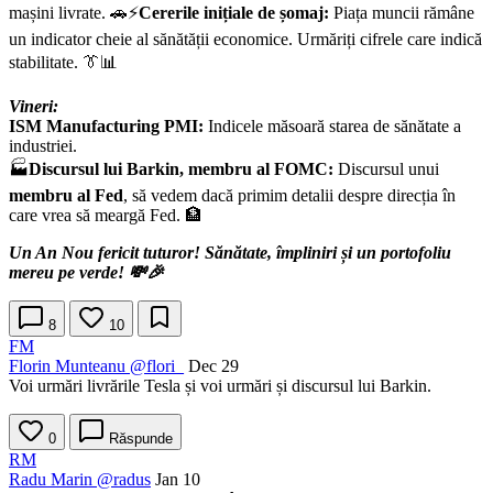
mașini livrate. 🚗⚡
Cererile inițiale de șomaj:
Piața muncii rămâne
un indicator cheie al sănătății economice. Urmăriți cifrele care indică
stabilitate. 👔📊
Vineri:
ISM Manufacturing PMI:
Indicele măsoară starea de sănătate a
industriei.
🏭
Discursul lui Barkin, membru al FOMC:
Discursul unui
membru al
Fed
, să vedem dacă primim detalii despre direcția în
care vrea să meargă Fed. 🏦
Un An Nou fericit tuturor! Sănătate, împliniri și un portofoliu
mereu pe verde! 💸🎉
8
10
FM
Florin Munteanu
@flori_
Dec 29
Voi urmări livrările Tesla și voi urmări și discursul lui Barkin.
0
Răspunde
RM
Radu Marin
@radus
Jan 10