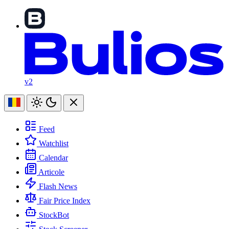
v2
Feed
Watchlist
Calendar
Articole
Flash News
Fair Price Index
StockBot