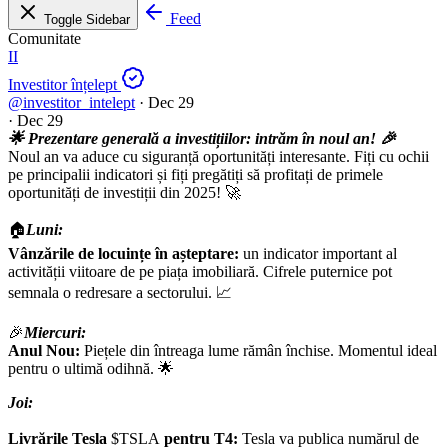
Feed
Toggle Sidebar
Comunitate
II
Investitor înțelept
@investitor_intelept
·
Dec 29
·
Dec 29
🌟 Prezentare generală a investițiilor: intrăm în noul an! 🎉
Noul an va aduce cu siguranță oportunități interesante. Fiți cu ochii
pe principalii indicatori și fiți pregătiți să profitați de primele
oportunități de investiții din 2025! 🚀
🏠
Luni:
Vânzările de locuințe în așteptare:
un indicator important al
activității viitoare de pe piața imobiliară. Cifrele puternice pot
semnala o redresare a sectorului. 📈
🎉
Miercuri:
Anul Nou:
Piețele din întreaga lume rămân închise. Momentul ideal
pentru o ultimă odihnă. 🌟
Joi:
Livrările Tesla
$TSLA
pentru T4:
Tesla va publica numărul de