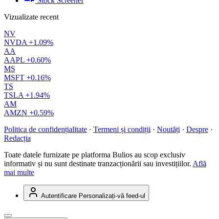
Stock Screener
Vizualizate recent
NV
NVDA
+1.09%
AA
AAPL
+0.60%
MS
MSFT
+0.16%
TS
TSLA
+1.94%
AM
AMZN
+0.59%
Politica de confidențialitate
·
Termeni și condiții
·
Noutăți
·
Despre
·
Redacția
Toate datele furnizate pe platforma Bulios au scop exclusiv
informativ și nu sunt destinate tranzacționării sau investițiilor.
Află
mai multe
Autentificare
Personalizați-vă feed-ul