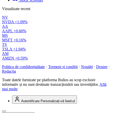
Stock Screener
Vizualizate recent
NV
NVDA
+1.09%
AA
AAPL
+0.60%
MS
MSFT
+0.16%
TS
TSLA
+1.94%
AM
AMZN
+0.59%
Politica de confidențialitate
·
Termeni și condiții
·
Noutăți
·
Despre
·
Redacția
Toate datele furnizate pe platforma Bulios au scop exclusiv
informativ și nu sunt destinate tranzacționării sau investițiilor.
Află
mai multe
Autentificare
Personalizați-vă feed-ul