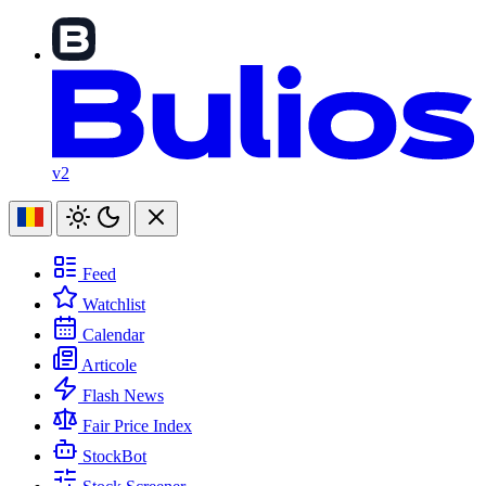
v2
Feed
Watchlist
Calendar
Articole
Flash News
Fair Price Index
StockBot