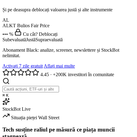
Și pe deasupra deblocați valoarea justă și alte instrumente
AL
ALKT
Bulios Fair Price
••• %
Cu cât? Deblocați
Subevaluată
Justă
Supraevaluată
Abonament Black: analize, screener, newslettere și StockBot
nelimitat.
Activați 7 zile gratuit
Aflați mai multe
4.45
·
+200K investitori în comunitate
⌘
K
StockBot
Live
Situația pieței
Wall Street
Tech susține raliul pe măsură ce piața muncii
stagnează