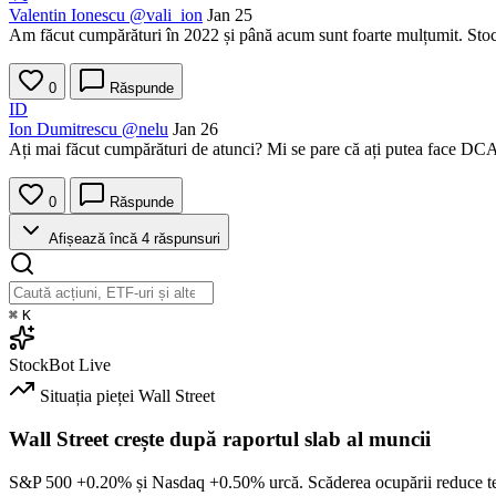
Valentin Ionescu
@vali_ion
Jan 25
Am făcut cumpărături în 2022 și până acum sunt foarte mulțumit. Stocul 
0
Răspunde
ID
Ion Dumitrescu
@nelu
Jan 26
Ați mai făcut cumpărături de atunci? Mi se pare că ați putea face DCA
0
Răspunde
Afișează încă 4 răspunsuri
⌘
K
StockBot
Live
Situația pieței
Wall Street
Wall Street crește după raportul slab al muncii
S&P 500
+0.20%
și Nasdaq
+0.50%
urcă. Scăderea ocupării reduce t