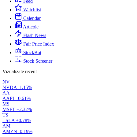
Feed
Watchlist
Calendar
Articole
Flash News
Fair Price Index
StockBot
Stock Screener
Vizualizate recent
NV
NVDA
-1.15%
AA
AAPL
-0.61%
MS
MSFT
+2.32%
TS
TSLA
+0.78%
AM
AMZN
-0.19%