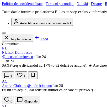
Politica de confidențialitate
·
Termeni și condiții
·
Noutăți
·
Despre
·
R
Toate datele furnizate pe platforma Bulios au scop exclusiv informativ ș
Autentificare
Personalizați-vă feed-ul
Feed
Toggle Sidebar
Comunitate
ND
Nicușor Dumitrescu
@nicusordumitrescu
·
Jan 24
·
Jan 24
$AXP
crește dividendul cu 17% (0,82 dolari pe acțiune)! 🔥 Are cineva
7
5
AC
Andrei Ciobanu
@andreiciobanu
Jan 26
Eu nu am acțiuni, dar felicitări tuturor celor care au prins-o :)
0
Răspunde
VI