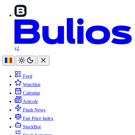
v2
Feed
Watchlist
Calendar
Articole
Flash News
Fair Price Index
StockBot