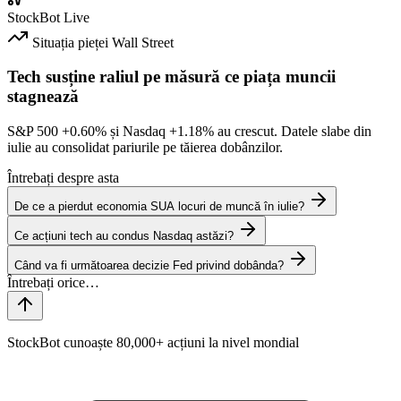
StockBot
Live
Situația pieței
Wall Street
Tech susține raliul pe măsură ce piața muncii
stagnează
S&P 500
+0.60%
și Nasdaq
+1.18%
au crescut. Datele slabe din
iulie au consolidat pariurile pe tăierea dobânzilor.
Întrebați despre asta
De ce a pierdut economia SUA locuri de muncă în iulie?
Ce acțiuni tech au condus Nasdaq astăzi?
Când va fi următoarea decizie Fed privind dobânda?
StockBot cunoaște 80,000+ acțiuni la nivel mondial