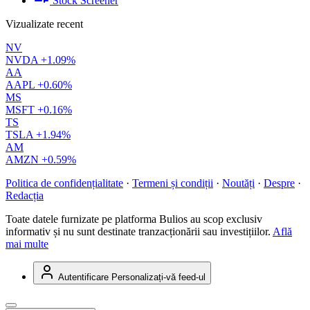
Stock Screener
Vizualizate recent
NV
NVDA
+1.09%
AA
AAPL
+0.60%
MS
MSFT
+0.16%
TS
TSLA
+1.94%
AM
AMZN
+0.59%
Politica de confidențialitate
·
Termeni și condiții
·
Noutăți
·
Despre
·
Redacția
Toate datele furnizate pe platforma Bulios au scop exclusiv
informativ și nu sunt destinate tranzacționării sau investițiilor.
Află
mai multe
Autentificare
Personalizați-vă feed-ul