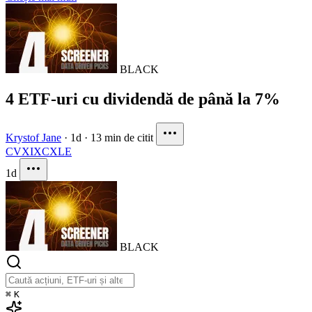
BLACK
4 ETF-uri cu dividendă de până la 7%
Krystof Jane
·
1d
·
13 min de citit
CVX
IXC
XLE
1d
BLACK
⌘
K