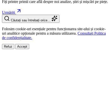
Fiți printre primii care află despre noi analize, știri și mișcări pe piețe.
Urmăriți
Căutați sau întrebați orice…
Folosim cookie-uri esențiale pentru funcționarea site-ului și cookie-
uri analitice opționale pentru a măsura utilizarea.
Consultați Politica
de confidențialitate.
Refuz
Accept