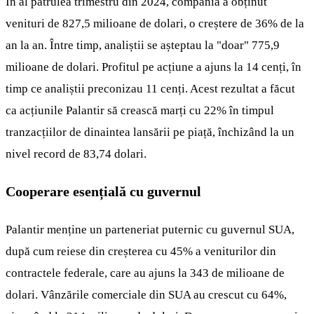
În al patrulea trimestru din 2024, compania a obținut
venituri de 827,5 milioane de dolari, o creștere de 36% de la
an la an. Între timp, analiștii se așteptau la "doar" 775,9
milioane de dolari. Profitul pe acțiune a ajuns la 14 cenți, în
timp ce analiștii preconizau 11 cenți. Acest rezultat a făcut
ca acțiunile Palantir să crească marți cu 22% în timpul
tranzacțiilor de dinaintea lansării pe piață, închizând la un
nivel record de 83,74 dolari.
Cooperare esențială cu guvernul
Palantir menține un parteneriat puternic cu guvernul SUA,
după cum reiese din creșterea cu 45% a veniturilor din
contractele federale, care au ajuns la 343 de milioane de
dolari. Vânzările comerciale din SUA au crescut cu 64%,