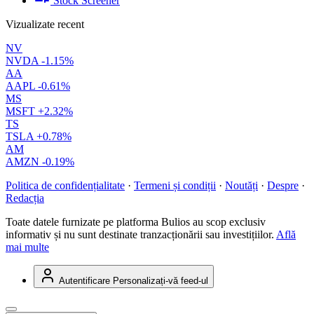
Stock Screener
Vizualizate recent
NV
NVDA
-1.15%
AA
AAPL
-0.61%
MS
MSFT
+2.32%
TS
TSLA
+0.78%
AM
AMZN
-0.19%
Politica de confidențialitate
·
Termeni și condiții
·
Noutăți
·
Despre
·
Redacția
Toate datele furnizate pe platforma Bulios au scop exclusiv
informativ și nu sunt destinate tranzacționării sau investițiilor.
Află
mai multe
Autentificare
Personalizați-vă feed-ul