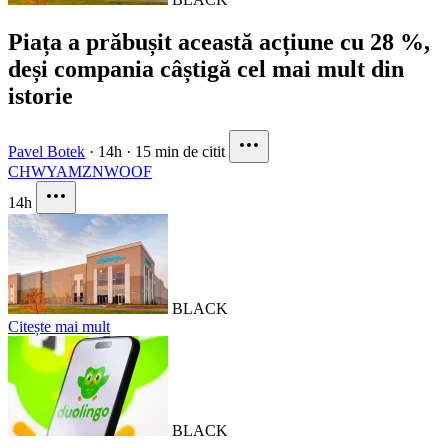
Piața a prăbușit această acțiune cu 28 %,
deși compania câștigă cel mai mult din
istorie
Pavel Botek
·
14h
·
15 min de citit
CHWY
AMZN
WOOF
14h
BLACK
Citește mai mult
BLACK