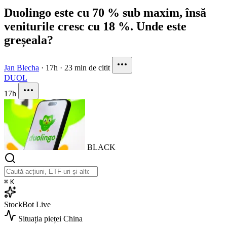
Duolingo este cu 70 % sub maxim, însă
veniturile cresc cu 18 %. Unde este
greșeala?
Jan Blecha
·
17h
·
23 min de citit
DUOL
17h
BLACK
⌘
K
StockBot
Live
Situația pieței
China