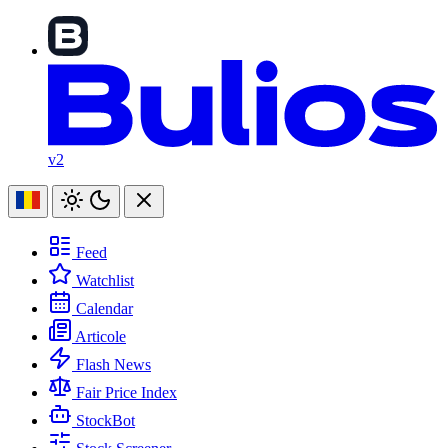
v2
Feed
Watchlist
Calendar
Articole
Flash News
Fair Price Index
StockBot