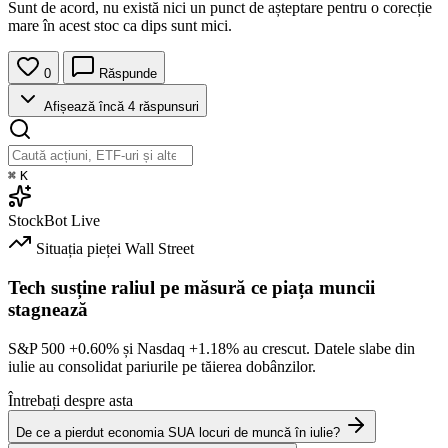
Sunt de acord, nu există nici un punct de așteptare pentru o corecție
mare în acest stoc ca dips sunt mici.
0
Răspunde
Afișează încă 4 răspunsuri
⌘
K
StockBot
Live
Situația pieței
Wall Street
Tech susține raliul pe măsură ce piața muncii
stagnează
S&P 500
+0.60%
și Nasdaq
+1.18%
au crescut. Datele slabe din
iulie au consolidat pariurile pe tăierea dobânzilor.
Întrebați despre asta
De ce a pierdut economia SUA locuri de muncă în iulie?