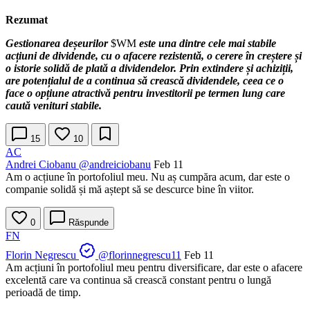
Rezumat
Gestionarea deșeurilor
$WM
este una dintre cele mai stabile
acțiuni de dividende, cu o afacere rezistentă, o cerere în creștere și
o istorie solidă de plată a dividendelor. Prin extindere și achiziții,
are potențialul de a continua să crească dividendele, ceea ce o
face o opțiune atractivă pentru investitorii pe termen lung care
caută venituri stabile.
15
10
AC
Andrei Ciobanu
@andreiciobanu
Feb 11
Am o acțiune în portofoliul meu. Nu aș cumpăra acum, dar este o
companie solidă și mă aștept să se descurce bine în viitor.
0
Răspunde
FN
Florin Negrescu
@florinnegrescu11
Feb 11
Am acțiuni în portofoliul meu pentru diversificare, dar este o afacere
excelentă care va continua să crească constant pentru o lungă
perioadă de timp.