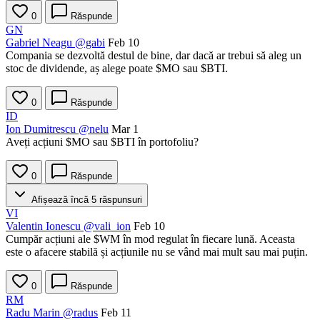
0
Răspunde
GN
Gabriel Neagu
@gabi
Feb 10
Compania se dezvoltă destul de bine, dar dacă ar trebui să aleg un
stoc de dividende, aș alege poate
$MO
sau
$BTI
.
0
Răspunde
ID
Ion Dumitrescu
@nelu
Mar 1
Aveți acțiuni
$MO
sau
$BTI
în portofoliu?
0
Răspunde
Afișează încă 5 răspunsuri
VI
Valentin Ionescu
@vali_ion
Feb 10
Cumpăr acțiuni ale
$WM
în mod regulat în fiecare lună. Aceasta
este o afacere stabilă și acțiunile nu se vând mai mult sau mai puțin.
0
Răspunde
RM
Radu Marin
@radus
Feb 11