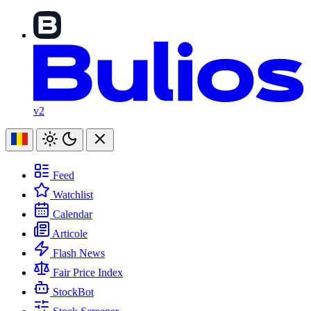
v2
Feed
Watchlist
Calendar
Articole
Flash News
Fair Price Index
StockBot