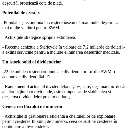
deșeuri îi protejează cota de piață.
Potențial de creștere
-Populația și economia în creștere înseamnă mai multe deșeuri →
mai multe venituri pentru
$WM
.
- Achizițiile strategice sprijină extinderea:
- Recenta achiziție a Stericycle în valoare de 7,2 miliarde de dolari i-
a extins serviciile pentru a include eliminarea deșeurilor medicale.
Un istoric solid al dividendelor
-22 de ani de creșteri continue ale dividendelor fac din
$WM
o
acțiune de dividend fiabilă.
- Randamentul actual al dividendelor: 1,5%, care, deși mai mic decât
al altor acțiuni cu dividende, este compensat de stabilitatea și
creșterea dividendelor pe termen lung.
Generarea fluxului de numerar
- Achizițiile și gestionarea eficientă a cheltuielilor de exploatare
permit creșterea fluxului de numerar, ceea ce susține creșterea în
continuare a dividendelor.