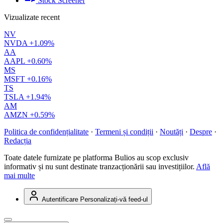
Stock Screener
Vizualizate recent
NV
NVDA
+1.09%
AA
AAPL
+0.60%
MS
MSFT
+0.16%
TS
TSLA
+1.94%
AM
AMZN
+0.59%
Politica de confidențialitate
·
Termeni și condiții
·
Noutăți
·
Despre
·
Redacția
Toate datele furnizate pe platforma Bulios au scop exclusiv
informativ și nu sunt destinate tranzacționării sau investițiilor.
Află
mai multe
Autentificare
Personalizați-vă feed-ul