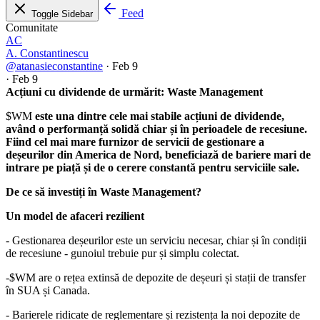
Feed
Toggle Sidebar
Comunitate
AC
A. Constantinescu
@atanasieconstantine
·
Feb 9
·
Feb 9
Acțiuni cu dividende de urmărit: Waste Management
$WM
este una dintre cele mai stabile acțiuni de dividende,
având o performanță solidă chiar și în perioadele de recesiune.
Fiind cel mai mare furnizor de servicii de gestionare a
deșeurilor din America de Nord, beneficiază de bariere mari de
intrare pe piață și de o cerere constantă pentru serviciile sale.
De ce să investiți în Waste Management?
Un model de afaceri rezilient
- Gestionarea deșeurilor este un serviciu necesar, chiar și în condiții
de recesiune - gunoiul trebuie pur și simplu colectat.
-
$WM
are o rețea extinsă de depozite de deșeuri și stații de transfer
în SUA și Canada.
- Barierele ridicate de reglementare și rezistența la noi depozite de