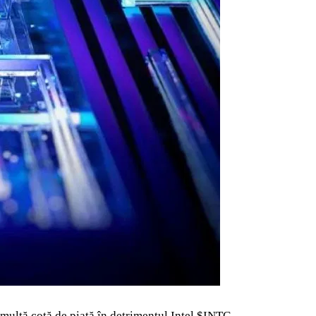
 multă cotă de piață în detrimentul Intel
$INTC
.