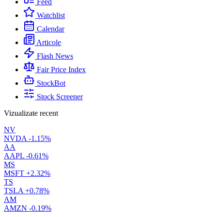
Feed
Watchlist
Calendar
Articole
Flash News
Fair Price Index
StockBot
Stock Screener
Vizualizate recent
NV
NVDA
-1.15%
AA
AAPL
-0.61%
MS
MSFT
+2.32%
TS
TSLA
+0.78%
AM
AMZN
-0.19%