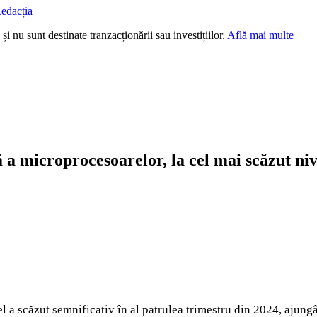
edacția
i nu sunt destinate tranzacționării sau investițiilor.
Află mai multe
 a microprocesoarelor, la cel mai scăzut niv
ntel a scăzut semnificativ în al patrulea trimestru din 2024, aju