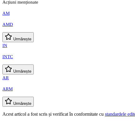
Acțiuni menționate
AM
AMD
Urmărește
IN
INTC
Urmărește
AR
ARM
Urmărește
Acest articol a fost scris și verificat în conformitate cu
standardele edit