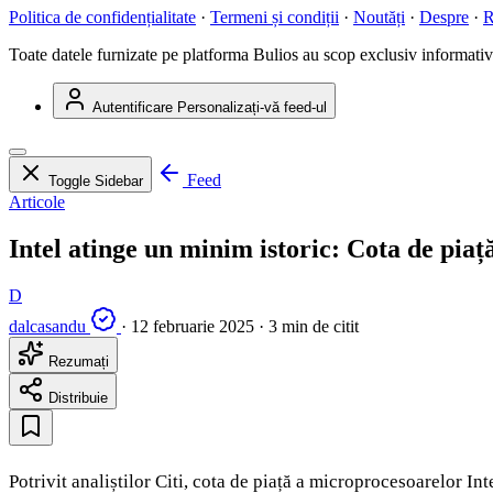
Politica de confidențialitate
·
Termeni și condiții
·
Noutăți
·
Despre
·
R
Toate datele furnizate pe platforma Bulios au scop exclusiv informativ ș
Autentificare
Personalizați-vă feed-ul
Feed
Toggle Sidebar
Articole
Intel atinge un minim istoric: Cota de piață
D
dalcasandu
·
12 februarie 2025
·
3 min de citit
Rezumați
Distribuie
Potrivit analiștilor Citi, cota de piață a microprocesoarelor I