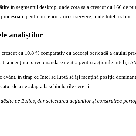
ătățire în segmentul desktop, unde cota sa a crescut cu 166 de pu
 procesoare pentru notebook-uri și servere, unde Intel a slăbit la
le analiștilor
au crescut cu 10,8 % comparativ cu aceeași perioadă a anului prec
 Citi a menținut o recomandare neutră pentru acțiunile Intel și 
avânt, în timp ce Intel se luptă să își mențină poziția dominant
cător de a se adapta la schimbările cererii.
i găsite pe Bulios, dar selectarea acțiunilor și construirea por