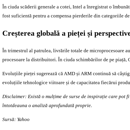
În ciuda scăderii generale a cotei, Intel a înregistrat o îmbun
fost suficientă pentru a compensa pierderile din categoriile de
Creșterea globală a pieței și perspective
În trimestrul al patrulea, livrările totale de microprocesoare 
procesoare la distribuitori. În ciuda schimbărilor de pe piață,
Evoluțiile pieței sugerează că AMD și ARM continuă să câștige 
evoluțiile tehnologice viitoare și de capacitatea fiecărui produ
Disclaimer: Există o mulțime de surse de inspirație care pot f
întotdeauna o analiză aprofundată proprie.
Sursă:
Yahoo