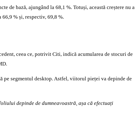
ncte de bază, ajungând la 68,1 %. Totuși, această creștere nu a
 66,9 % și, respectiv, 69,8 %.
edent, ceea ce, potrivit Citi, indică acumularea de stocuri de
AMD.
ă pe segmentul desktop. Astfel, viitorul pieței va depinde de
tofoliului depinde de dumneavoastră, așa că efectuați