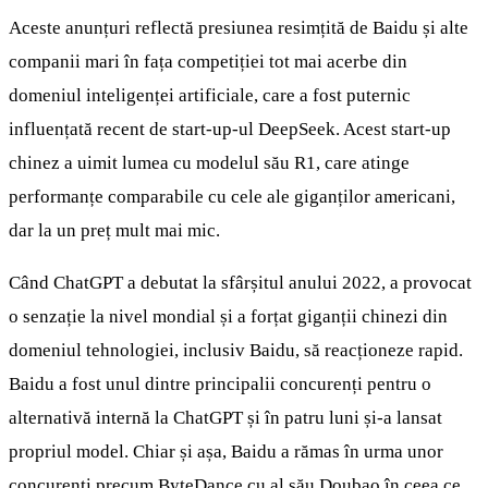
Aceste anunțuri reflectă presiunea resimțită de Baidu și alte
companii mari în fața competiției tot mai acerbe din
domeniul inteligenței artificiale, care a fost puternic
influențată recent de start-up-ul DeepSeek. Acest start-up
chinez a uimit lumea cu modelul său R1, care atinge
performanțe comparabile cu cele ale giganților americani,
dar la un preț mult mai mic.
Când ChatGPT a debutat la sfârșitul anului 2022, a provocat
o senzație la nivel mondial și a forțat giganții chinezi din
domeniul tehnologiei, inclusiv Baidu, să reacționeze rapid.
Baidu a fost unul dintre principalii concurenți pentru o
alternativă internă la ChatGPT și în patru luni și-a lansat
propriul model. Chiar și așa, Baidu a rămas în urma unor
concurenți precum ByteDance cu al său Doubao în ceea ce