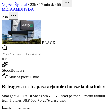
Vojtěch Šplíchal
·
23h
·
17 min de citit
META
AMD
NVDA
23h
BLACK
⌘
K
StockBot
Live
Situația pieței
China
Retragerea tech apasă acțiunile chineze la deschidere
Shanghai
-0.36%
și Shenzhen
-1.15%
scad pe fondul răcirii raliului
tech. Futures S&P 500
+0.20%
cresc ușor.
Întrebați despre asta