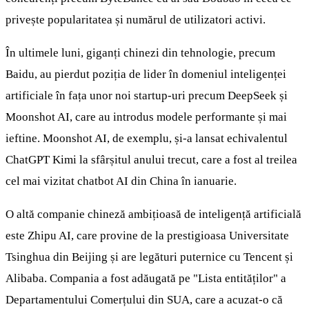
privește popularitatea și numărul de utilizatori activi.
În ultimele luni, giganți chinezi din tehnologie, precum
Baidu, au pierdut poziția de lider în domeniul inteligenței
artificiale în fața unor noi startup-uri precum DeepSeek și
Moonshot AI, care au introdus modele performante și mai
ieftine. Moonshot AI, de exemplu, și-a lansat echivalentul
ChatGPT Kimi la sfârșitul anului trecut, care a fost al treilea
cel mai vizitat chatbot AI din China în ianuarie.
O altă companie chineză ambițioasă de inteligență artificială
este Zhipu AI, care provine de la prestigioasa Universitate
Tsinghua din Beijing și are legături puternice cu Tencent și
Alibaba. Compania a fost adăugată pe "Lista entităților" a
Departamentului Comerțului din SUA, care a acuzat-o că