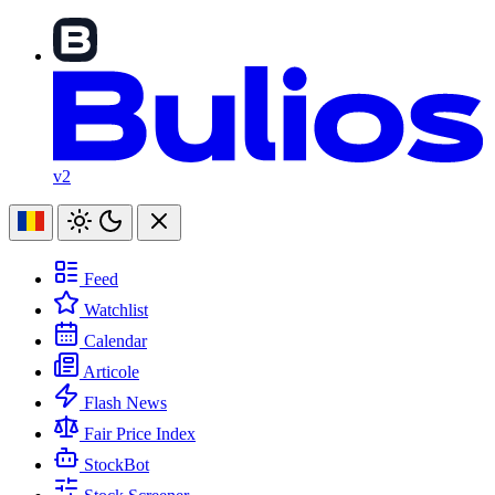
v2
Feed
Watchlist
Calendar
Articole
Flash News
Fair Price Index
StockBot