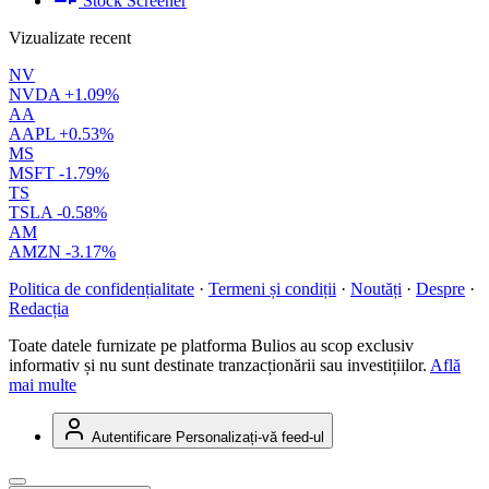
Stock Screener
Vizualizate recent
NV
NVDA
+1.09%
AA
AAPL
+0.53%
MS
MSFT
-1.79%
TS
TSLA
-0.58%
AM
AMZN
-3.17%
Politica de confidențialitate
·
Termeni și condiții
·
Noutăți
·
Despre
·
Redacția
Toate datele furnizate pe platforma Bulios au scop exclusiv
informativ și nu sunt destinate tranzacționării sau investițiilor.
Află
mai multe
Autentificare
Personalizați-vă feed-ul