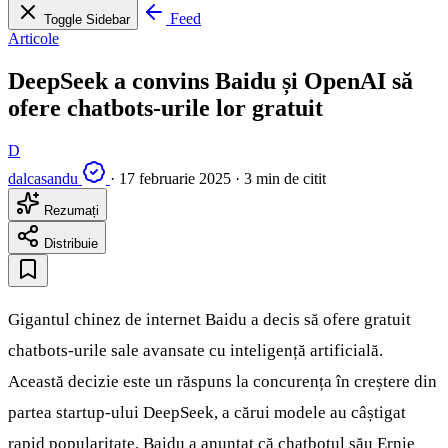
Feed
Toggle Sidebar
Articole
DeepSeek a convins Baidu și OpenAI să
ofere chatbots-urile lor gratuit
D
dalcasandu
·
17 februarie 2025
·
3 min de citit
Rezumați
Distribuie
Gigantul chinez de internet Baidu a decis să ofere gratuit
chatbots-urile sale avansate cu inteligență artificială.
Această decizie este un răspuns la concurența în creștere din
partea startup-ului DeepSeek, a cărui modele au câștigat
rapid popularitate. Baidu a anunțat că chatbotul său Ernie