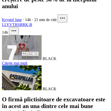
anului
Krystof Jane
·
14h
·
21 min de citit
LLY
VTRS
BRK-B
14h
BLACK
Citește mai mult
BLACK
O firmă plictisitoare de excavatoare este
în acest an una dintre cele mai bune