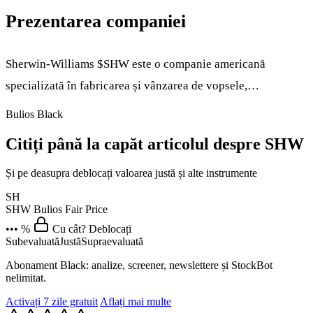
Prezentarea companiei
Sherwin-Williams
$SHW
este o companie americană
specializată în fabricarea și vânzarea de vopsele,…
Bulios Black
Citiți până la capăt articolul despre SHW
Și pe deasupra deblocați valoarea justă și alte instrumente
SH
SHW
Bulios Fair Price
••• %
Cu cât? Deblocați
Subevaluată
Justă
Supraevaluată
Abonament Black: analize, screener, newslettere și StockBot
nelimitat.
Activați 7 zile gratuit
Aflați mai multe