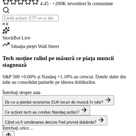
4.45
·
+200K investitori în comunitate
⌘
K
StockBot
Live
Situația pieței
Wall Street
Tech susține raliul pe măsură ce piața muncii
stagnează
S&P 500
+0.60%
și Nasdaq
+1.18%
au crescut. Datele slabe din
iulie au consolidat pariurile pe tăierea dobânzilor.
Întrebați despre asta
De ce a pierdut economia SUA locuri de muncă în iulie?
Ce acțiuni tech au condus Nasdaq astăzi?
Când va fi următoarea decizie Fed privind dobânda?