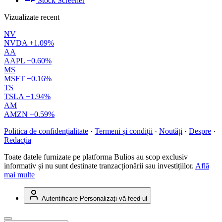
Stock Screener
Vizualizate recent
NV
NVDA
+1.09%
AA
AAPL
+0.60%
MS
MSFT
+0.16%
TS
TSLA
+1.94%
AM
AMZN
+0.59%
Politica de confidențialitate
·
Termeni și condiții
·
Noutăți
·
Despre
·
Redacția
Toate datele furnizate pe platforma Bulios au scop exclusiv
informativ și nu sunt destinate tranzacționării sau investițiilor.
Află
mai multe
Autentificare
Personalizați-vă feed-ul