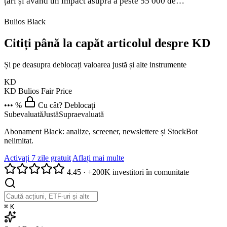
țări și având un impact asupra a peste 55 000 de…
Bulios Black
Citiți până la capăt articolul despre KD
Și pe deasupra deblocați valoarea justă și alte instrumente
KD
KD
Bulios Fair Price
••• %
Cu cât? Deblocați
Subevaluată
Justă
Supraevaluată
Abonament Black: analize, screener, newslettere și StockBot
nelimitat.
Activați 7 zile gratuit
Aflați mai multe
4.45
·
+200K investitori în comunitate
⌘
K