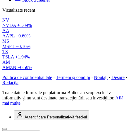
Stock Screener
Vizualizate recent
NV
NVDA
+1.09%
AA
AAPL
+0.60%
MS
MSFT
+0.16%
TS
TSLA
+1.94%
AM
AMZN
+0.59%
Politica de confidențialitate
·
Termeni și condiții
·
Noutăți
·
Despre
·
Redacția
Toate datele furnizate pe platforma Bulios au scop exclusiv
informativ și nu sunt destinate tranzacționării sau investițiilor.
Află
mai multe
Autentificare
Personalizați-vă feed-ul