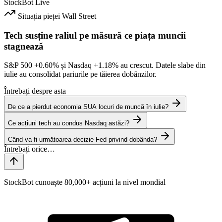
StockBot
Live
Situația pieței
Wall Street
Tech susține raliul pe măsură ce piața muncii
stagnează
S&P 500
+0.60%
și Nasdaq
+1.18%
au crescut. Datele slabe din
iulie au consolidat pariurile pe tăierea dobânzilor.
Întrebați despre asta
De ce a pierdut economia SUA locuri de muncă în iulie?
Ce acțiuni tech au condus Nasdaq astăzi?
Când va fi următoarea decizie Fed privind dobânda?
StockBot cunoaște 80,000+ acțiuni la nivel mondial