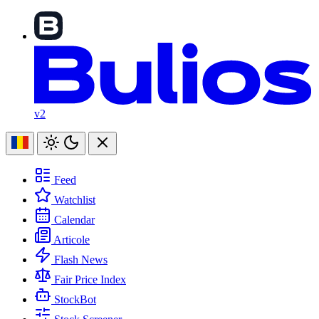
v2
Feed
Watchlist
Calendar
Articole
Flash News
Fair Price Index
StockBot