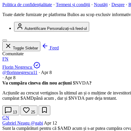
Politica de confidențialitate
·
Termeni și condiții
·
Noutăți
·
Despre
·
R
Toate datele furnizate pe platforma Bulios au scop exclusiv informativ ș
Autentificare
Personalizați-vă feed-ul
Feed
Toggle Sidebar
Comunitate
FN
Florin Negrescu
@florinnegrescu11
·
Apr 8
·
Apr 8
Va cumpăra cineva din nou acțiuni
$NVDA
?
Acțiunile au crescut vertiginos în ultimul an și o mulțime de investito
cumpărat
$AMD
până acum , dar și
$NVDA
pare deja tentant.
13
25
GN
Gabriel Neagu
@gabi
Apr 12
Sunt la cumpărături pentru că
$AMD
acum și s-ar putea cumpăra cev