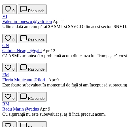
0
Răspunde
VI
Valentin Ionescu
@vali_ion
Apr 11
Ultima dată am cumpărat
$ASML
și
$AVGO
din acest sector.
$NVD
0
Răspunde
GN
Gabriel Neagu
@gabi
Apr 12
Că ASML ar putea fi o problemă acum din cauza lui Trump și că crește
0
Răspunde
FM
Florin Munteanu
@flori_
Apr 9
Este foarte subevaluat în momentul de față și am început să supracum
0
Răspunde
RM
Radu Marin
@radus
Apr 9
Cu siguranță nu este subevaluat și aș fi încă precaut acum.