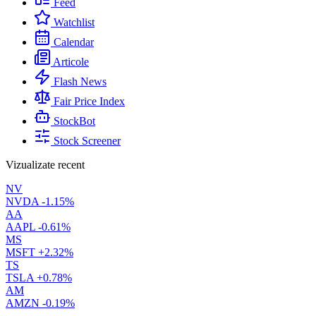
Feed
Watchlist
Calendar
Articole
Flash News
Fair Price Index
StockBot
Stock Screener
Vizualizate recent
NV
NVDA
-1.15%
AA
AAPL
-0.61%
MS
MSFT
+2.32%
TS
TSLA
+0.78%
AM
AMZN
-0.19%