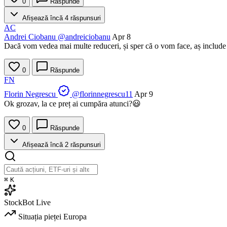
0
Răspunde
Afișează încă 4 răspunsuri
AC
Andrei Ciobanu
@andreiciobanu
Apr 8
Dacă vom vedea mai multe reduceri, și sper că o vom face, aș include Nv
0
Răspunde
FN
Florin Negrescu
@florinnegrescu11
Apr 9
Ok grozav, la ce preț ai cumpăra atunci?😃
0
Răspunde
Afișează încă 2 răspunsuri
⌘
K
StockBot
Live
Situația pieței
Europa