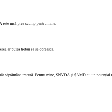
A
este încă prea scump pentru mine.
rea ar putea trebui să se oprească.
păr săptămâna trecută. Pentru mine,
$NVDA
și
$AMD
au un potențial u