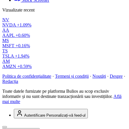
Stock Screener
Vizualizate recent
NV
NVDA
+1.09%
AA
AAPL
+0.60%
MS
MSFT
+0.16%
TS
TSLA
+1.94%
AM
AMZN
+0.59%
Politica de confidențialitate
·
Termeni și condiții
·
Noutăți
·
Despre
·
Redacția
Toate datele furnizate pe platforma Bulios au scop exclusiv
informativ și nu sunt destinate tranzacționării sau investițiilor.
Află
mai multe
Autentificare
Personalizați-vă feed-ul