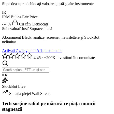
Și pe deasupra deblocați valoarea justă și alte instrumente
IR
IRM
Bulios Fair Price
••• %
Cu cât? Deblocați
Subevaluată
Justă
Supraevaluată
Abonament Black: analize, screener, newslettere și StockBot
nelimitat.
Activați 7 zile gratuit
Aflați mai multe
4.45
·
+200K investitori în comunitate
⌘
K
StockBot
Live
Situația pieței
Wall Street
Tech susține raliul pe măsură ce piața muncii
stagnează