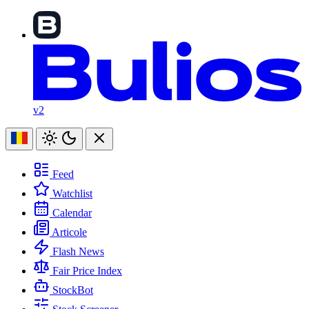
v2
Feed
Watchlist
Calendar
Articole
Flash News
Fair Price Index
StockBot