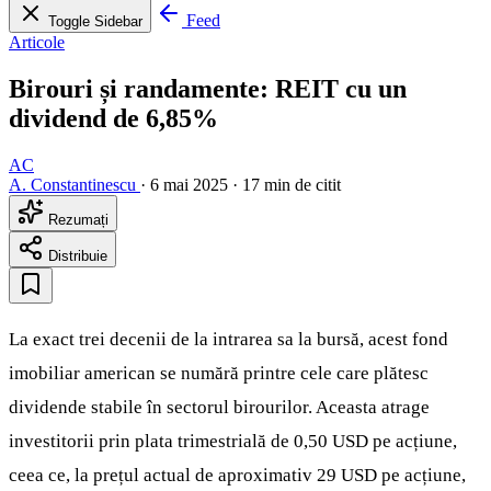
Feed
Toggle Sidebar
Articole
Birouri și randamente: REIT cu un
dividend de 6,85%
AC
A. Constantinescu
·
6 mai 2025
·
17 min de citit
Rezumați
Distribuie
La exact trei decenii de la intrarea sa la bursă, acest fond
imobiliar american se numără printre cele care plătesc
dividende stabile în sectorul birourilor. Aceasta atrage
investitorii prin plata trimestrială de 0,50 USD pe acțiune,
ceea ce, la prețul actual de aproximativ 29 USD pe acțiune,