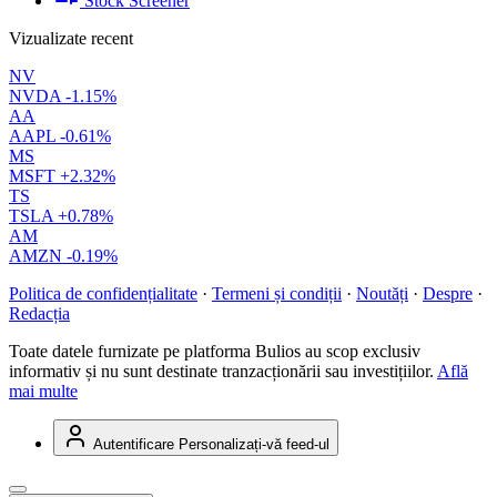
Stock Screener
Vizualizate recent
NV
NVDA
-1.15%
AA
AAPL
-0.61%
MS
MSFT
+2.32%
TS
TSLA
+0.78%
AM
AMZN
-0.19%
Politica de confidențialitate
·
Termeni și condiții
·
Noutăți
·
Despre
·
Redacția
Toate datele furnizate pe platforma Bulios au scop exclusiv
informativ și nu sunt destinate tranzacționării sau investițiilor.
Află
mai multe
Autentificare
Personalizați-vă feed-ul