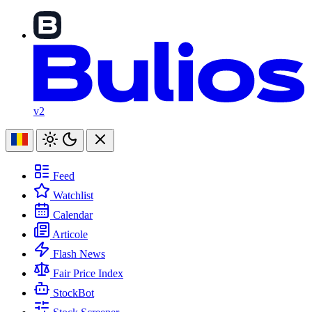
v2
Feed
Watchlist
Calendar
Articole
Flash News
Fair Price Index
StockBot