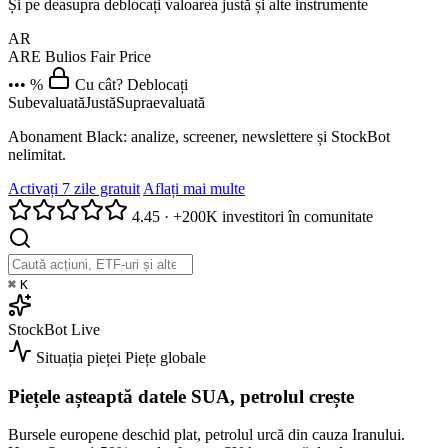
Și pe deasupra deblocați valoarea justă și alte instrumente
AR
ARE
Bulios Fair Price
••• %
Cu cât? Deblocați
Subevaluată
Justă
Supraevaluată
Abonament Black: analize, screener, newslettere și StockBot
nelimitat.
Activați 7 zile gratuit
Aflați mai multe
4.45
·
+200K investitori în comunitate
⌘
K
StockBot
Live
Situația pieței
Piețe globale
Piețele așteaptă datele SUA, petrolul crește
Bursele europene deschid plat, petrolul urcă din cauza Iranului.