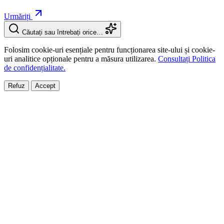
Urmăriți
Căutați sau întrebați orice…
Folosim cookie-uri esențiale pentru funcționarea site-ului și cookie-
uri analitice opționale pentru a măsura utilizarea.
Consultați Politica
de confidențialitate.
Refuz
Accept