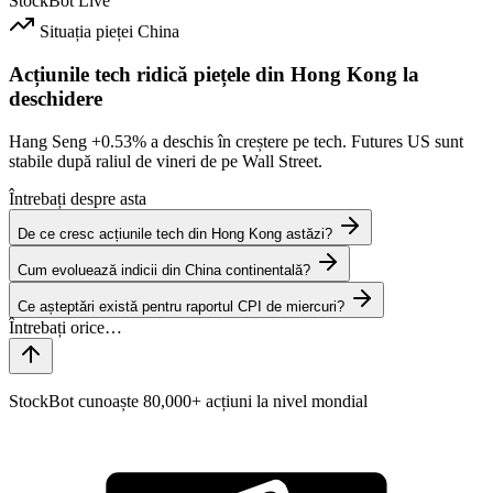
StockBot
Live
Situația pieței
China
Acțiunile tech ridică piețele din Hong Kong la
deschidere
Hang Seng
+0.53%
a deschis în creștere pe tech. Futures US sunt
stabile după raliul de vineri de pe Wall Street.
Întrebați despre asta
De ce cresc acțiunile tech din Hong Kong astăzi?
Cum evoluează indicii din China continentală?
Ce așteptări există pentru raportul CPI de miercuri?
StockBot cunoaște 80,000+ acțiuni la nivel mondial