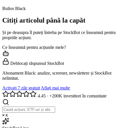
Bulios Black
Citiți articolul până la capăt
Și pe deasupra îl puteți întreba pe StockBot ce înseamnă pentru
propriile acțiuni.
Ce înseamnă pentru acțiunile mele?
Deblocați răspunsul StockBot
Abonament Black: analize, screener, newslettere și StockBot
nelimitat.
Activați 7 zile gratuit
Aflați mai multe
4.45
·
+200K investitori în comunitate
⌘
K