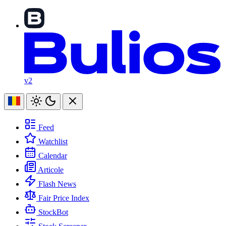
v2
Feed
Watchlist
Calendar
Articole
Flash News
Fair Price Index
StockBot