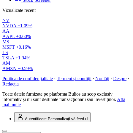
Stock Screener
Vizualizate recent
NV
NVDA
+1.09%
AA
AAPL
+0.60%
MS
MSFT
+0.16%
TS
TSLA
+1.94%
AM
AMZN
+0.59%
Politica de confidențialitate
·
Termeni și condiții
·
Noutăți
·
Despre
·
Redacția
Toate datele furnizate pe platforma Bulios au scop exclusiv
informativ și nu sunt destinate tranzacționării sau investițiilor.
Află
mai multe
Autentificare
Personalizați-vă feed-ul