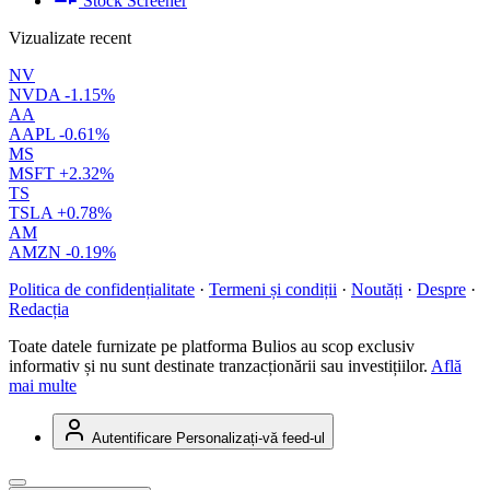
Stock Screener
Vizualizate recent
NV
NVDA
-1.15%
AA
AAPL
-0.61%
MS
MSFT
+2.32%
TS
TSLA
+0.78%
AM
AMZN
-0.19%
Politica de confidențialitate
·
Termeni și condiții
·
Noutăți
·
Despre
·
Redacția
Toate datele furnizate pe platforma Bulios au scop exclusiv
informativ și nu sunt destinate tranzacționării sau investițiilor.
Află
mai multe
Autentificare
Personalizați-vă feed-ul