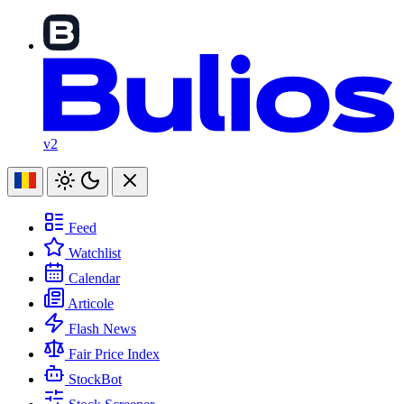
v2
Feed
Watchlist
Calendar
Articole
Flash News
Fair Price Index
StockBot