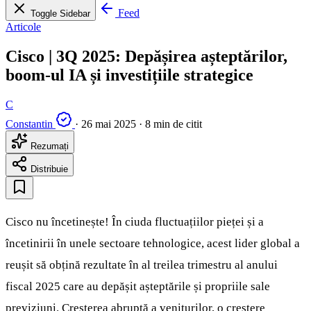
Feed
Toggle Sidebar
Articole
Cisco | 3Q 2025: Depășirea așteptărilor,
boom-ul IA și investițiile strategice
C
Constantin
·
26 mai 2025
·
8 min de citit
Rezumați
Distribuie
Cisco nu încetinește! În ciuda fluctuațiilor pieței și a
încetinirii în unele sectoare tehnologice, acest lider global a
reușit să obțină rezultate în al treilea trimestru al anului
fiscal 2025 care au depășit așteptările și propriile sale
previziuni. Creșterea abruptă a veniturilor, o creștere