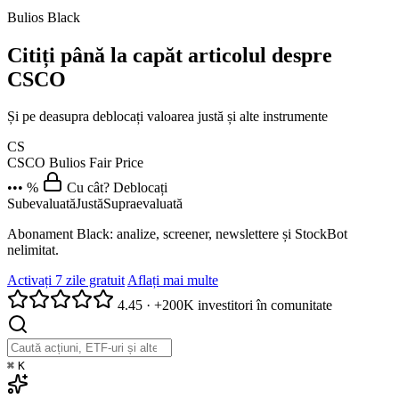
Bulios Black
Citiți până la capăt articolul despre
CSCO
Și pe deasupra deblocați valoarea justă și alte instrumente
CS
CSCO
Bulios Fair Price
••• %
Cu cât? Deblocați
Subevaluată
Justă
Supraevaluată
Abonament Black: analize, screener, newslettere și StockBot
nelimitat.
Activați 7 zile gratuit
Aflați mai multe
4.45
·
+200K investitori în comunitate
⌘
K