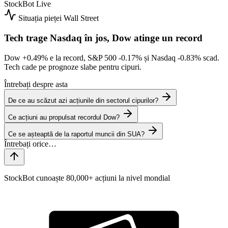
StockBot
Live
Situația pieței
Wall Street
Tech trage Nasdaq în jos, Dow atinge un record
Dow
+0.49%
e la record, S&P 500
-0.17%
și Nasdaq
-0.83%
scad.
Tech cade pe prognoze slabe pentru cipuri.
Întrebați despre asta
De ce au scăzut azi acțiunile din sectorul cipurilor?
Ce acțiuni au propulsat recordul Dow?
Ce se așteaptă de la raportul muncii din SUA?
StockBot cunoaște 80,000+ acțiuni la nivel mondial