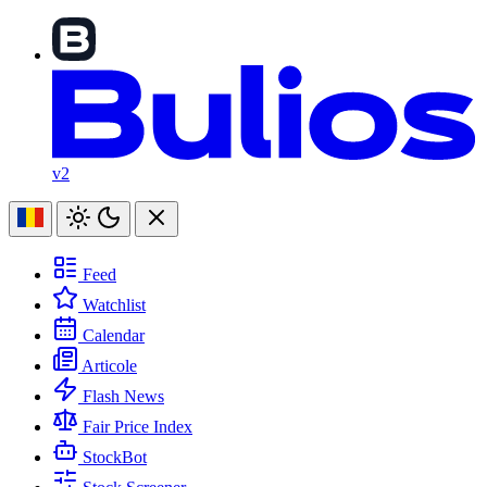
v2
Feed
Watchlist
Calendar
Articole
Flash News
Fair Price Index
StockBot