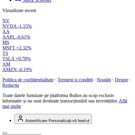
Stock Screener
Vizualizate recent
NV
NVDA
-1.15%
AA
AAPL
-0.61%
MS
MSFT
+2.32%
TS
TSLA
+0.78%
AM
AMZN
-0.19%
Politica de confidențialitate
·
Termeni și condiții
·
Noutăți
·
Despre
·
Redacția
Toate datele furnizate pe platforma Bulios au scop exclusiv
informativ și nu sunt destinate tranzacționării sau investițiilor.
Află
mai multe
Autentificare
Personalizați-vă feed-ul