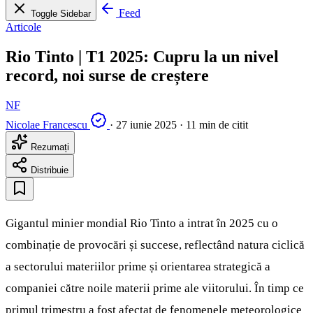
Feed
Toggle Sidebar
Articole
Rio Tinto | T1 2025: Cupru la un nivel
record, noi surse de creștere
NF
Nicolae Francescu
·
27 iunie 2025
·
11 min de citit
Rezumați
Distribuie
Gigantul minier mondial Rio Tinto a intrat în 2025 cu o
combinație de provocări și succese, reflectând natura ciclică
a sectorului materiilor prime și orientarea strategică a
companiei către noile materii prime ale viitorului. În timp ce
primul trimestru a fost afectat de fenomenele meteorologice