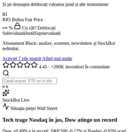
Și pe deasupra deblocați valoarea justă și alte instrumente
RI
RIO
Bulios Fair Price
••• %
Cu cât? Deblocați
Subevaluată
Justă
Supraevaluată
Abonament Black: analize, screener, newslettere și StockBot
nelimitat.
Activați 7 zile gratuit
Aflați mai multe
4.45
·
+200K investitori în comunitate
⌘
K
StockBot
Live
Situația pieței
Wall Street
Tech trage Nasdaq în jos, Dow atinge un record
Dow
+0.49%
e la record, S&P 500
-0.17%
și Nasdaq
-0.83%
scad.