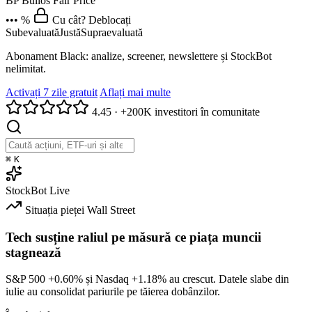
BP
Bulios Fair Price
••• %
Cu cât? Deblocați
Subevaluată
Justă
Supraevaluată
Abonament Black: analize, screener, newslettere și StockBot
nelimitat.
Activați 7 zile gratuit
Aflați mai multe
4.45
·
+200K investitori în comunitate
⌘
K
StockBot
Live
Situația pieței
Wall Street
Tech susține raliul pe măsură ce piața muncii
stagnează
S&P 500
+0.60%
și Nasdaq
+1.18%
au crescut. Datele slabe din
iulie au consolidat pariurile pe tăierea dobânzilor.