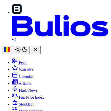
v2
Feed
Watchlist
Calendar
Articole
Flash News
Fair Price Index
StockBot