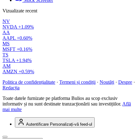
Stock Screener
Vizualizate recent
NV
NVDA
+1.09%
AA
AAPL
+0.60%
MS
MSFT
+0.16%
TS
TSLA
+1.94%
AM
AMZN
+0.59%
Politica de confidențialitate
·
Termeni și condiții
·
Noutăți
·
Despre
·
Redacția
Toate datele furnizate pe platforma Bulios au scop exclusiv
informativ și nu sunt destinate tranzacționării sau investițiilor.
Află
mai multe
Autentificare
Personalizați-vă feed-ul