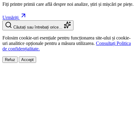
Fiți printre primii care află despre noi analize, știri și mișcări pe piețe.
Urmăriți
Căutați sau întrebați orice…
Folosim cookie-uri esențiale pentru funcționarea site-ului și cookie-
uri analitice opționale pentru a măsura utilizarea.
Consultați Politica
de confidențialitate.
Refuz
Accept