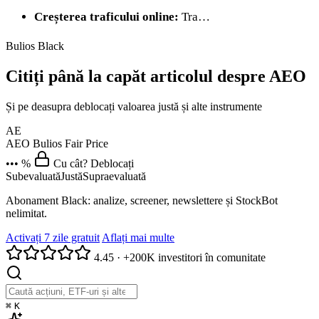
Creșterea traficului online:
Tra…
Bulios Black
Citiți până la capăt articolul despre AEO
Și pe deasupra deblocați valoarea justă și alte instrumente
AE
AEO
Bulios Fair Price
••• %
Cu cât? Deblocați
Subevaluată
Justă
Supraevaluată
Abonament Black: analize, screener, newslettere și StockBot
nelimitat.
Activați 7 zile gratuit
Aflați mai multe
4.45
·
+200K investitori în comunitate
⌘
K