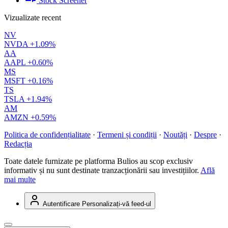
Stock Screener
Vizualizate recent
NV
NVDA
+1.09%
AA
AAPL
+0.60%
MS
MSFT
+0.16%
TS
TSLA
+1.94%
AM
AMZN
+0.59%
Politica de confidențialitate
·
Termeni și condiții
·
Noutăți
·
Despre
·
Redacția
Toate datele furnizate pe platforma Bulios au scop exclusiv
informativ și nu sunt destinate tranzacționării sau investițiilor.
Află
mai multe
Autentificare
Personalizați-vă feed-ul