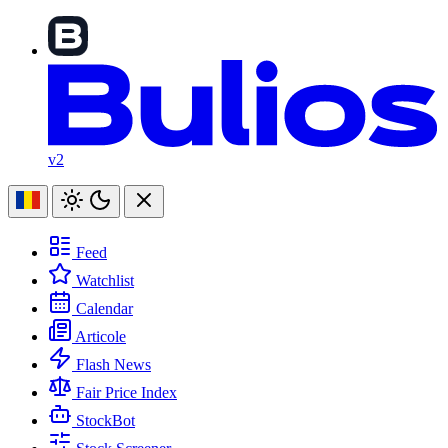
v2
Feed
Watchlist
Calendar
Articole
Flash News
Fair Price Index
StockBot