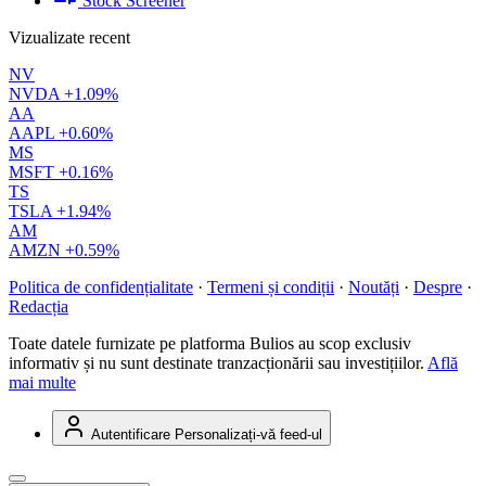
Stock Screener
Vizualizate recent
NV
NVDA
+1.09%
AA
AAPL
+0.60%
MS
MSFT
+0.16%
TS
TSLA
+1.94%
AM
AMZN
+0.59%
Politica de confidențialitate
·
Termeni și condiții
·
Noutăți
·
Despre
·
Redacția
Toate datele furnizate pe platforma Bulios au scop exclusiv
informativ și nu sunt destinate tranzacționării sau investițiilor.
Află
mai multe
Autentificare
Personalizați-vă feed-ul