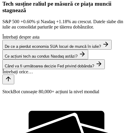
Tech susține raliul pe măsură ce piața muncii
stagnează
S&P 500
+0.60%
și Nasdaq
+1.18%
au crescut. Datele slabe din
iulie au consolidat pariurile pe tăierea dobânzilor.
Întrebați despre asta
De ce a pierdut economia SUA locuri de muncă în iulie?
Ce acțiuni tech au condus Nasdaq astăzi?
Când va fi următoarea decizie Fed privind dobânda?
StockBot cunoaște 80,000+ acțiuni la nivel mondial