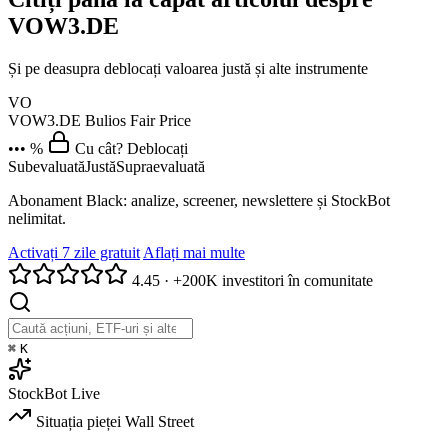
VOW3.DE
Și pe deasupra deblocați valoarea justă și alte instrumente
VO
VOW3.DE
Bulios Fair Price
••• %
Cu cât? Deblocați
Subevaluată
Justă
Supraevaluată
Abonament Black: analize, screener, newslettere și StockBot
nelimitat.
Activați 7 zile gratuit
Aflați mai multe
4.45
·
+200K investitori în comunitate
⌘
K
StockBot
Live
Situația pieței
Wall Street