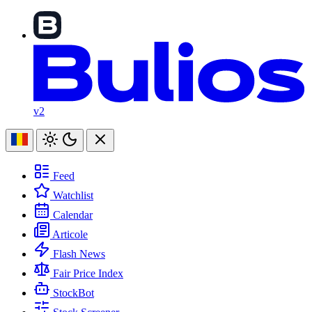
v2
Feed
Watchlist
Calendar
Articole
Flash News
Fair Price Index
StockBot