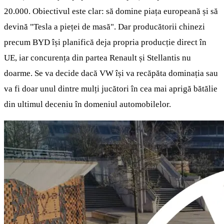
20.000. Obiectivul este clar: să domine piața europeană și să
devină "Tesla a pieței de masă". Dar producătorii chinezi
precum BYD își planifică deja propria producție direct în
UE, iar concurența din partea Renault și Stellantis nu
doarme. Se va decide dacă VW își va recăpăta dominația sau
va fi doar unul dintre mulți jucători în cea mai aprigă bătălie
din ultimul deceniu în domeniul automobilelor.