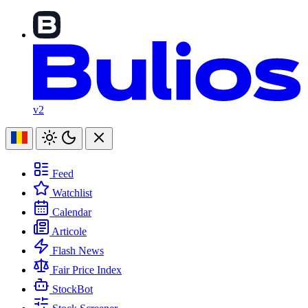
v2
Feed
Watchlist
Calendar
Articole
Flash News
Fair Price Index
StockBot