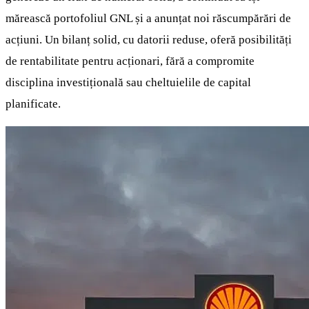
mărească portofoliul GNL și a anunțat noi răscumpărări de
acțiuni. Un bilanț solid, cu datorii reduse, oferă posibilități
de rentabilitate pentru acționari, fără a compromite
disciplina investițională sau cheltuielile de capital
planificate.