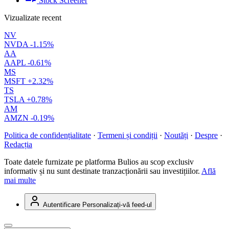
Stock Screener
Vizualizate recent
NV
NVDA
-1.15%
AA
AAPL
-0.61%
MS
MSFT
+2.32%
TS
TSLA
+0.78%
AM
AMZN
-0.19%
Politica de confidențialitate
·
Termeni și condiții
·
Noutăți
·
Despre
·
Redacția
Toate datele furnizate pe platforma Bulios au scop exclusiv
informativ și nu sunt destinate tranzacționării sau investițiilor.
Află
mai multe
Autentificare
Personalizați-vă feed-ul