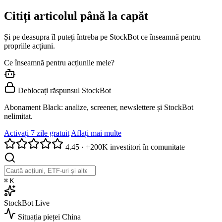
Citiți articolul până la capăt
Și pe deasupra îl puteți întreba pe StockBot ce înseamnă pentru
propriile acțiuni.
Ce înseamnă pentru acțiunile mele?
Deblocați răspunsul StockBot
Abonament Black: analize, screener, newslettere și StockBot
nelimitat.
Activați 7 zile gratuit
Aflați mai multe
4.45
·
+200K investitori în comunitate
⌘
K
StockBot
Live
Situația pieței
China