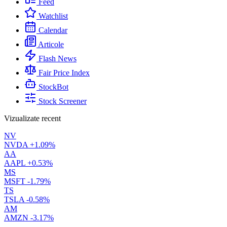
Feed
Watchlist
Calendar
Articole
Flash News
Fair Price Index
StockBot
Stock Screener
Vizualizate recent
NV
NVDA
+1.09%
AA
AAPL
+0.53%
MS
MSFT
-1.79%
TS
TSLA
-0.58%
AM
AMZN
-3.17%