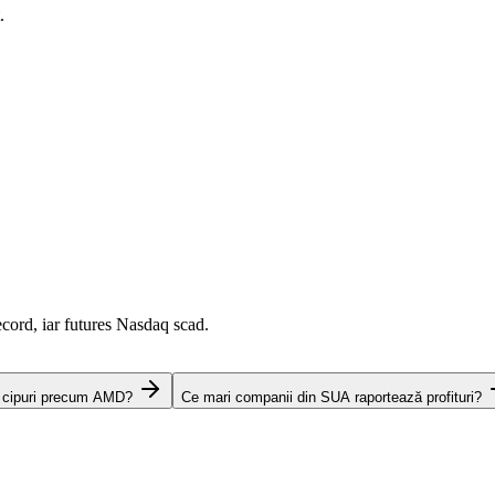
.
cord, iar futures Nasdaq scad.
e cipuri precum AMD?
Ce mari companii din SUA raportează profituri?