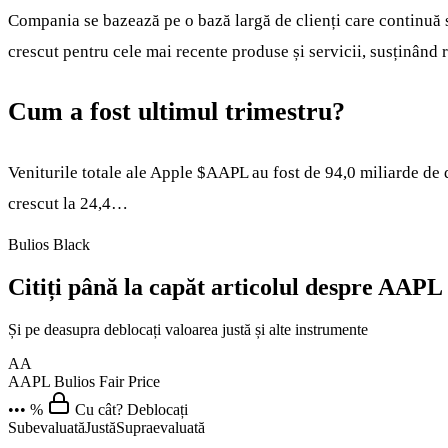
Compania se bazează pe o bază largă de clienți care continuă să c
crescut pentru cele mai recente produse și servicii, susținând 
Cum a fost ultimul trimestru?
Veniturile totale ale Apple
$AAPL
au fost de 94,0 miliarde de d
crescut la 24,4…
Bulios Black
Citiți până la capăt articolul despre AAPL
Și pe deasupra deblocați valoarea justă și alte instrumente
AA
AAPL
Bulios Fair Price
••• %
Cu cât? Deblocați
Subevaluată
Justă
Supraevaluată