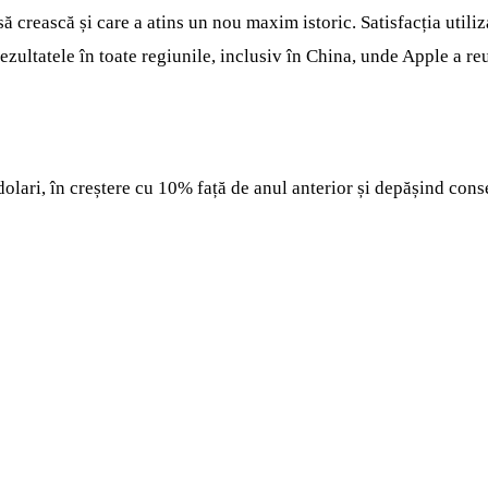
rească și care a atins un nou maxim istoric. Satisfacția utilizato
rezultatele în toate regiunile, inclusiv în China, unde Apple a r
olari, în creștere cu 10% față de anul anterior și depășind conse