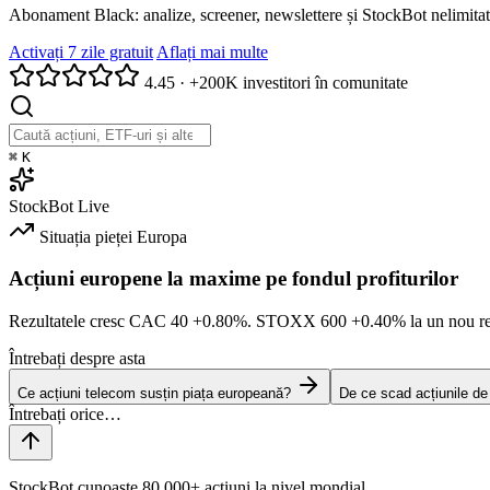
Abonament Black: analize, screener, newslettere și StockBot nelimitat
Activați 7 zile gratuit
Aflați mai multe
4.45
·
+200K investitori în comunitate
⌘
K
StockBot
Live
Situația pieței
Europa
Acțiuni europene la maxime pe fondul profiturilor
Rezultatele cresc CAC 40
+0.80%
. STOXX 600
+0.40%
la un nou re
Întrebați despre asta
Ce acțiuni telecom susțin piața europeană?
De ce scad acțiunile d
StockBot cunoaște 80,000+ acțiuni la nivel mondial