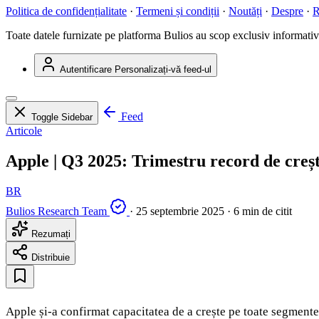
Politica de confidențialitate
·
Termeni și condiții
·
Noutăți
·
Despre
·
R
Toate datele furnizate pe platforma Bulios au scop exclusiv informativ ș
Autentificare
Personalizați-vă feed-ul
Feed
Toggle Sidebar
Articole
Apple | Q3 2025: Trimestru record de creșt
BR
Bulios Research Team
·
25 septembrie 2025
·
6 min de citit
Rezumați
Distribuie
Apple și-a confirmat capacitatea de a crește pe toate segmentele