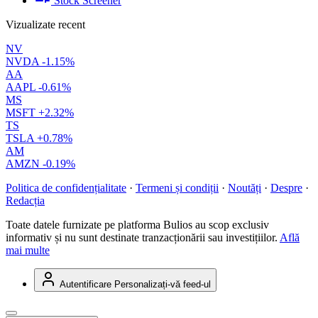
Stock Screener
Vizualizate recent
NV
NVDA
-1.15%
AA
AAPL
-0.61%
MS
MSFT
+2.32%
TS
TSLA
+0.78%
AM
AMZN
-0.19%
Politica de confidențialitate
·
Termeni și condiții
·
Noutăți
·
Despre
·
Redacția
Toate datele furnizate pe platforma Bulios au scop exclusiv
informativ și nu sunt destinate tranzacționării sau investițiilor.
Află
mai multe
Autentificare
Personalizați-vă feed-ul