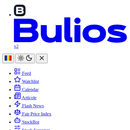
v2
Feed
Watchlist
Calendar
Articole
Flash News
Fair Price Index
StockBot