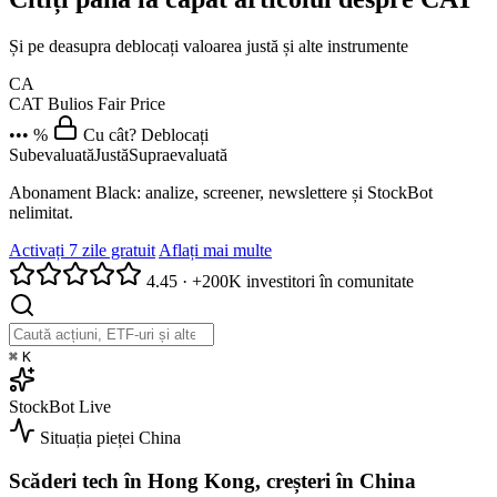
Și pe deasupra deblocați valoarea justă și alte instrumente
CA
CAT
Bulios Fair Price
••• %
Cu cât? Deblocați
Subevaluată
Justă
Supraevaluată
Abonament Black: analize, screener, newslettere și StockBot
nelimitat.
Activați 7 zile gratuit
Aflați mai multe
4.45
·
+200K investitori în comunitate
⌘
K
StockBot
Live
Situația pieței
China
Scăderi tech în Hong Kong, creșteri în China