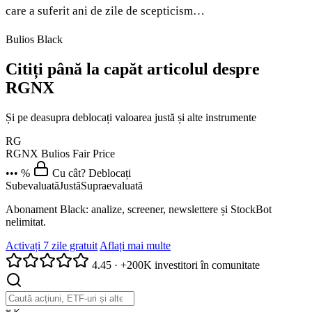
care a suferit ani de zile de scepticism…
Bulios Black
Citiți până la capăt articolul despre
RGNX
Și pe deasupra deblocați valoarea justă și alte instrumente
RG
RGNX
Bulios Fair Price
••• %
Cu cât? Deblocați
Subevaluată
Justă
Supraevaluată
Abonament Black: analize, screener, newslettere și StockBot
nelimitat.
Activați 7 zile gratuit
Aflați mai multe
4.45
·
+200K investitori în comunitate