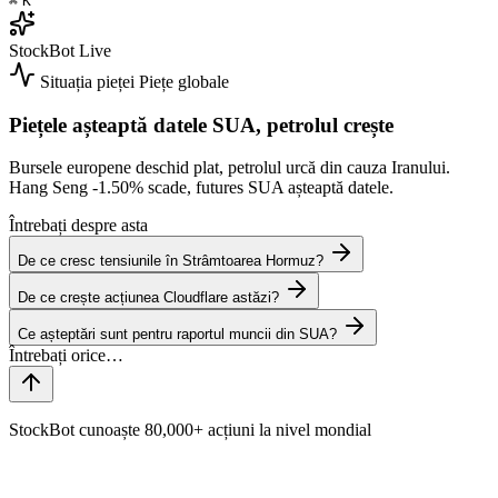
⌘
K
StockBot
Live
Situația pieței
Piețe globale
Piețele așteaptă datele SUA, petrolul crește
Bursele europene deschid plat, petrolul urcă din cauza Iranului.
Hang Seng
-1.50%
scade, futures SUA așteaptă datele.
Întrebați despre asta
De ce cresc tensiunile în Strâmtoarea Hormuz?
De ce crește acțiunea Cloudflare astăzi?
Ce așteptări sunt pentru raportul muncii din SUA?
StockBot cunoaște 80,000+ acțiuni la nivel mondial