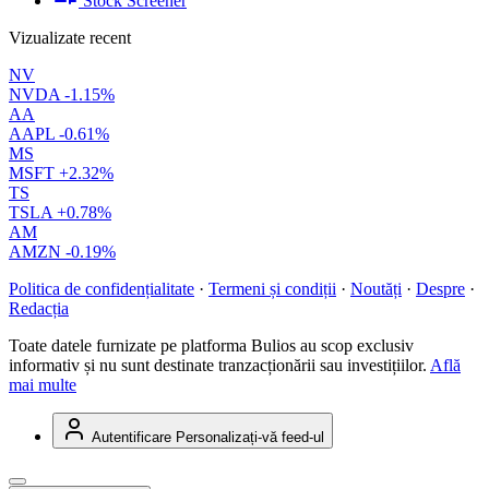
Stock Screener
Vizualizate recent
NV
NVDA
-1.15%
AA
AAPL
-0.61%
MS
MSFT
+2.32%
TS
TSLA
+0.78%
AM
AMZN
-0.19%
Politica de confidențialitate
·
Termeni și condiții
·
Noutăți
·
Despre
·
Redacția
Toate datele furnizate pe platforma Bulios au scop exclusiv
informativ și nu sunt destinate tranzacționării sau investițiilor.
Află
mai multe
Autentificare
Personalizați-vă feed-ul