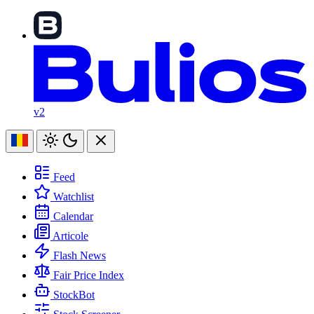
v2
Feed
Watchlist
Calendar
Articole
Flash News
Fair Price Index
StockBot