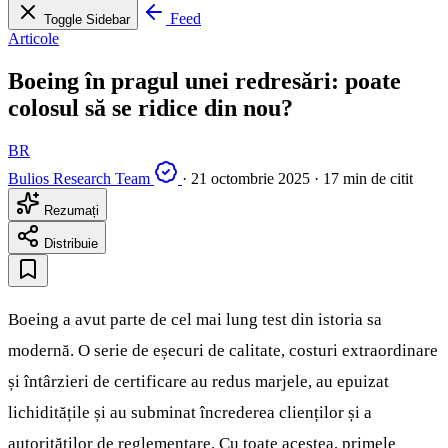
Feed
Toggle Sidebar
Articole
Boeing în pragul unei redresări: poate
colosul să se ridice din nou?
BR
Bulios Research Team
·
21 octombrie 2025
·
17 min de citit
Rezumați
Distribuie
Boeing a avut parte de cel mai lung test din istoria sa
modernă. O serie de eșecuri de calitate, costuri extraordinare
și întârzieri de certificare au redus marjele, au epuizat
lichiditățile și au subminat încrederea clienților și a
autorităților de reglementare. Cu toate acestea, primele