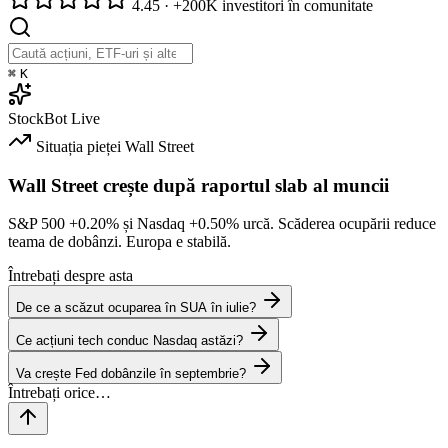
4.45
·
+200K investitori în comunitate
⌘
K
StockBot
Live
Situația pieței
Wall Street
Wall Street crește după raportul slab al muncii
S&P 500
+0.20%
și Nasdaq
+0.50%
urcă. Scăderea ocupării reduce
teama de dobânzi. Europa e stabilă.
Întrebați despre asta
De ce a scăzut ocuparea în SUA în iulie?
Ce acțiuni tech conduc Nasdaq astăzi?
Va crește Fed dobânzile în septembrie?