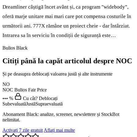
Dreamliner câștigă încet avânt și, ca program "widebody",
oferă marje unitare mai mari care pot compensa costurile în
următorii ani. 777X rămâne un proiect cheie - dar întârziat.
Intrarea sa în serviciu în condiții de siguranță este…
Bulios Black
Citiți până la capăt articolul despre NOC
Și pe deasupra deblocați valoarea justă și alte instrumente
NO
NOC
Bulios Fair Price
••• %
Cu cât? Deblocați
Subevaluată
Justă
Supraevaluată
Abonament Black: analize, screener, newslettere și StockBot
nelimitat.
Activați 7 zile gratuit
Aflați mai multe