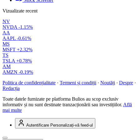
Stock Screener
Vizualizate recent
NV
NVDA
-1.15%
AA
AAPL
-0.61%
MS
MSFT
+2.32%
TS
TSLA
+0.78%
AM
AMZN
-0.19%
Politica de confidențialitate
·
Termeni și condiții
·
Noutăți
·
Despre
·
Redacția
Toate datele furnizate pe platforma Bulios au scop exclusiv
informativ și nu sunt destinate tranzacționării sau investițiilor.
Află
mai multe
Autentificare
Personalizați-vă feed-ul