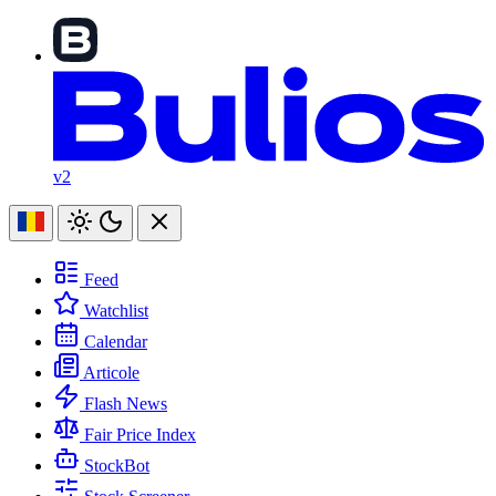
v2
Feed
Watchlist
Calendar
Articole
Flash News
Fair Price Index
StockBot