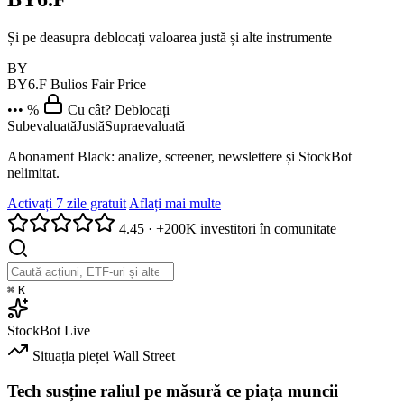
Și pe deasupra deblocați valoarea justă și alte instrumente
BY
BY6.F
Bulios Fair Price
••• %
Cu cât? Deblocați
Subevaluată
Justă
Supraevaluată
Abonament Black: analize, screener, newslettere și StockBot
nelimitat.
Activați 7 zile gratuit
Aflați mai multe
4.45
·
+200K investitori în comunitate
⌘
K
StockBot
Live
Situația pieței
Wall Street
Tech susține raliul pe măsură ce piața muncii