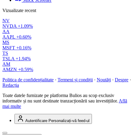
Stock Screener
Vizualizate recent
NV
NVDA
+1.09%
AA
AAPL
+0.60%
MS
MSFT
+0.16%
TS
TSLA
+1.94%
AM
AMZN
+0.59%
Politica de confidențialitate
·
Termeni și condiții
·
Noutăți
·
Despre
·
Redacția
Toate datele furnizate pe platforma Bulios au scop exclusiv
informativ și nu sunt destinate tranzacționării sau investițiilor.
Află
mai multe
Autentificare
Personalizați-vă feed-ul