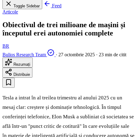
Feed
Toggle Sidebar
Articole
Obiectivul de trei milioane de mașini și
începutul erei autonomiei complete
BR
Bulios Research Team
·
27 octombrie 2025
·
23 min de citit
Rezumați
Distribuie
Tesla a intrat în al treilea trimestru al anului 2025 cu un
mesaj clar: creștere și dominație tehnologică. În timpul
conferinței telefonice, Elon Musk a subliniat că societatea se
află într-un "punct critic de cotitură" în care evoluțiile sale
în materie de inteligență artificială și conducere autonomă se