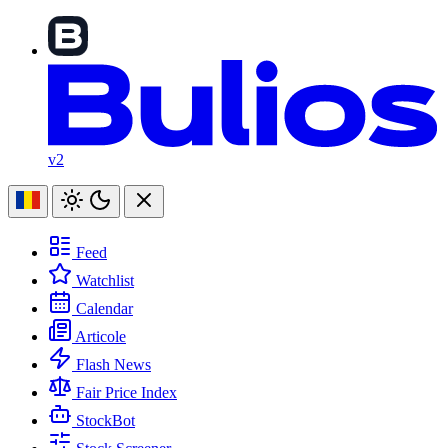
v2
Feed
Watchlist
Calendar
Articole
Flash News
Fair Price Index
StockBot