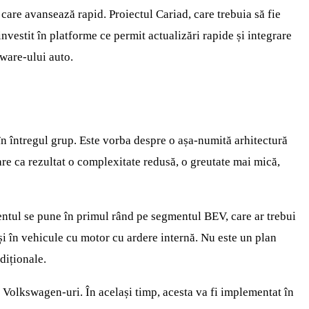
are avansează rapid. Proiectul Cariad, care trebuia să fie
investit în platforme ce permit actualizări rapide și integrare
tware-ului auto.
în întregul grup. Este vorba despre o așa-numită arhitectură
are ca rezultat o complexitate redusă, o greutate mai mică,
centul se pune în primul rând pe segmentul BEV, care ar trebui
 și în vehicule cu motor cu ardere internă. Nu este un plan
diționale.
Volkswagen-uri. În același timp, acesta va fi implementat în