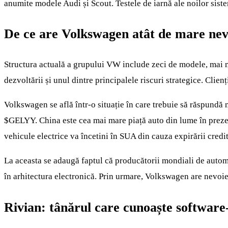
anumite modele Audi și Scout. Testele de iarnă ale noilor sist
De ce are Volkswagen atât de mare nev
Structura actuală a grupului VW include zeci de modele, mai mu
dezvoltării și unul dintre principalele riscuri strategice. Clien
Volkswagen se află într-o situație în care trebuie să răspundă 
$GELYY
. China este cea mai mare piață auto din lume în preze
vehicule electrice va încetini în SUA din cauza expirării creditu
La aceasta se adaugă faptul că producătorii mondiali de automob
în arhitectura electronică. Prin urmare, Volkswagen are nevoie 
Rivian: tânărul care cunoaște software-