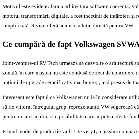
Motivul este evident: fără o arhitectură software coerentă, Vo
motorul transformării digitale, a fost încetinit de întârzieri și
simplificată. Rivian oferă acum o soluție directă pentru VW – 
Ce cumpără de fapt Volkswagen
$VWA
Joint-venture-ul RV Tech urmează să dezvolte o arhitectură sof
zonală, în care mașina nu este condusă de zeci de controlere i
opțiuni de upgrade semnificativ mai bune și, mai presus de toa
Interesant este faptul că Volkswagen nu ia în considerare util
să fie viitorul întregului grup, reprezentanții VW sugerează că
pentru un an sau doi, ci o posibilitate care ar putea afecta fu
Primul model de producție va fi ID.Every1, o mașină compactă 