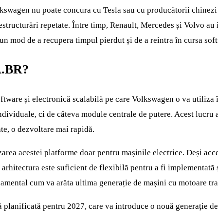
lkswagen nu poate concura cu Tesla sau cu producătorii chinezi c
 restructurări repetate. Între timp, Renault, Mercedes și Volvo au 
un mod de a recupera timpul pierdut și de a reintra în cursa sof
.BR
?
tware și electronică scalabilă pe care Volkswagen o va utiliza 
ndividuale, ci de câteva module centrale de putere. Acest lucru 
te, o dezvoltare mai rapidă.
izarea acestei platforme doar pentru mașinile electrice. Deși ac
 arhitectura este suficient de flexibilă pentru a fi implementată
ndamental cum va arăta ultima generație de mașini cu motoare tra
planificată pentru 2027, care va introduce o nouă generație de 