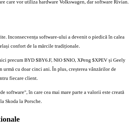
tare care vor utiliza hardware Volkswagen, dar software Rivian.
ite. Inconsecvența software-ului a devenit o piedică în calea
elași confort de la mărcile tradiționale.
ternici precum BYD
$BY6.F
, NIO
$NIO
, XPeng
$XPEV
și Geely
n urmă cu doar cinci ani. În plus, creșterea vânzărilor de
ntru fiecare client.
e software", în care cea mai mare parte a valorii este creată
 la Skoda la Porsche.
ționale