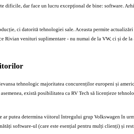
te dificile, dar face un lucru excepțional de bine: software. Arhi
ucție, ci datorită tehnologiei sale. Aceasta permite actualizări
e Rivian venituri suplimentare - nu numai de la VW, ci și de la a
itorilor
evansa tehnologic majoritatea concurenților europeni și american
 asemenea, există posibilitatea ca RV Tech să licențieze tehnolo
re ar putea determina viitorul întregului grup Volkswagen în urm
ătăți software-ul (care este esențial pentru mulți clienți) și re