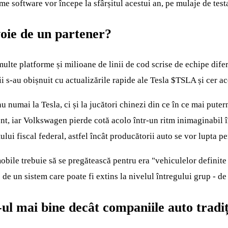
eme software vor începe la sfârșitul acestui an, pe mulaje de tes
oie de un partener?
lte platforme și milioane de linii de cod scrise de echipe difer
ții s-au obișnuit cu actualizările rapide ale Tesla
$TSLA
și cer ac
nu numai la Tesla, ci și la jucători chinezi din ce în ce mai pu
nt, iar Volkswagen pierde cotă acolo într-un ritm inimaginabil î
lui fiscal federal, astfel încât producătorii auto se vor lupta pe
ile trebuie să se pregătească pentru era "vehiculelor definite d
de un sistem care poate fi extins la nivelul întregului grup - de
ul mai bine decât companiile auto tradi