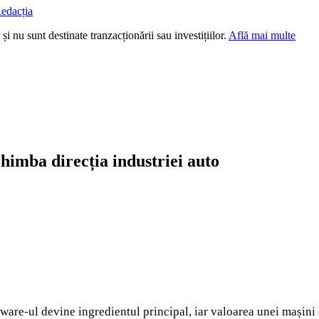
edacția
i nu sunt destinate tranzacționării sau investițiilor.
Află mai multe
chimba direcția industriei auto
tware-ul devine ingredientul principal, iar valoarea unei mașini es