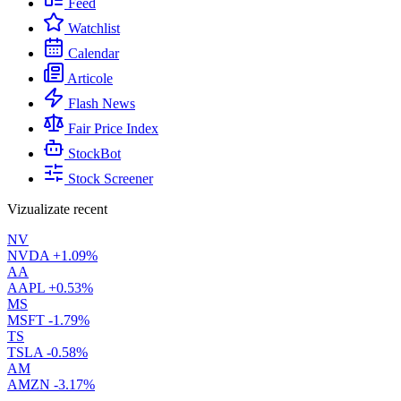
Feed
Watchlist
Calendar
Articole
Flash News
Fair Price Index
StockBot
Stock Screener
Vizualizate recent
NV
NVDA
+1.09%
AA
AAPL
+0.53%
MS
MSFT
-1.79%
TS
TSLA
-0.58%
AM
AMZN
-3.17%