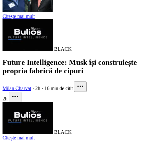
Citește mai mult
BLACK
Future Intelligence: Musk își construiește
propria fabrică de cipuri
Milan Charvat
·
2h
·
16 min de citit
2h
BLACK
Citește mai mult