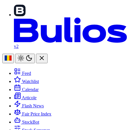
v2
Feed
Watchlist
Calendar
Articole
Flash News
Fair Price Index
StockBot