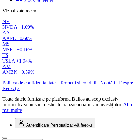
Stock Screener
Vizualizate recent
NV
NVDA
+1.09%
AA
AAPL
+0.60%
MS
MSFT
+0.16%
TS
TSLA
+1.94%
AM
AMZN
+0.59%
Politica de confidențialitate
·
Termeni și condiții
·
Noutăți
·
Despre
·
Redacția
Toate datele furnizate pe platforma Bulios au scop exclusiv
informativ și nu sunt destinate tranzacționării sau investițiilor.
Află
mai multe
Autentificare
Personalizați-vă feed-ul