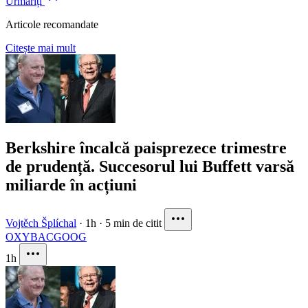
Urmăriți
Articole recomandate
Citește mai mult
Berkshire încalcă paisprezece trimestre
de prudență. Succesorul lui Buffett varsă
miliarde în acțiuni
Vojtěch Šplíchal
·
1h
·
5 min de citit
OXY
BAC
GOOG
1h