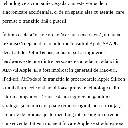
tehnologice a companiei. Așadar, nu este vorba de o
sincronizare accidentală, ci de un spațiu ales cu atenție, care
permite o tranziție lină a puterii.
În timp ce data în sine nici măcar nu a fost decisă, un nume
rezonează deja mult mai puternic în cadrul Apple
$AAPL
decât altele.
John Ternus
, actualul șef al ingineriei
hardware, este una dintre persoanele cu rădăcini adânci în
ADN-ul Apple. El a fost implicat în generații de Mac-uri,
iPad-uri, AirPods și în tranziția la procesoarele Apple Silicon
- unul dintre cele mai ambițioase proiecte tehnologice din
istoria companiei. Ternus este un inginer, un gânditor
strategic și un om care poate reuni designul, performanța și
ciclurile de produse pe termen lung într-o singură direcție
consecventă. Într-un moment în care Apple se străduiește să