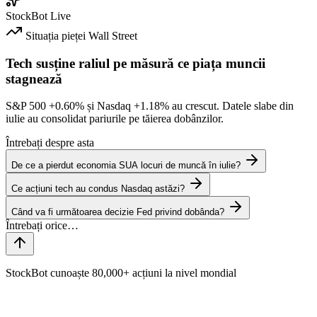
StockBot
Live
Situația pieței
Wall Street
Tech susține raliul pe măsură ce piața muncii
stagnează
S&P 500
+0.60%
și Nasdaq
+1.18%
au crescut. Datele slabe din
iulie au consolidat pariurile pe tăierea dobânzilor.
Întrebați despre asta
De ce a pierdut economia SUA locuri de muncă în iulie?
Ce acțiuni tech au condus Nasdaq astăzi?
Când va fi următoarea decizie Fed privind dobânda?
StockBot cunoaște 80,000+ acțiuni la nivel mondial