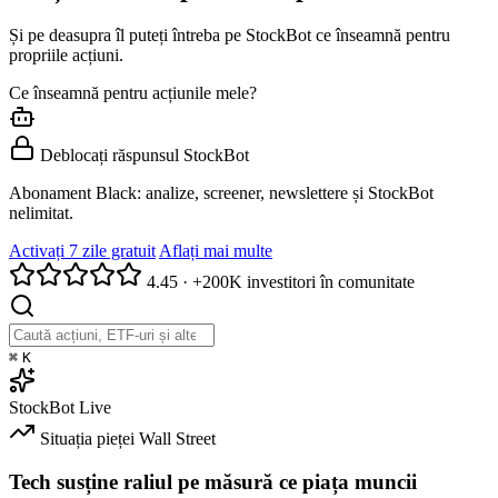
Și pe deasupra îl puteți întreba pe StockBot ce înseamnă pentru
propriile acțiuni.
Ce înseamnă pentru acțiunile mele?
Deblocați răspunsul StockBot
Abonament Black: analize, screener, newslettere și StockBot
nelimitat.
Activați 7 zile gratuit
Aflați mai multe
4.45
·
+200K investitori în comunitate
⌘
K
StockBot
Live
Situația pieței
Wall Street
Tech susține raliul pe măsură ce piața muncii