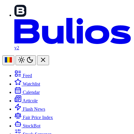
v2
Feed
Watchlist
Calendar
Articole
Flash News
Fair Price Index
StockBot