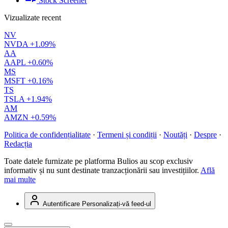
Stock Screener
Vizualizate recent
NV
NVDA
+1.09%
AA
AAPL
+0.60%
MS
MSFT
+0.16%
TS
TSLA
+1.94%
AM
AMZN
+0.59%
Politica de confidențialitate
·
Termeni și condiții
·
Noutăți
·
Despre
·
Redacția
Toate datele furnizate pe platforma Bulios au scop exclusiv
informativ și nu sunt destinate tranzacționării sau investițiilor.
Află
mai multe
Autentificare
Personalizați-vă feed-ul