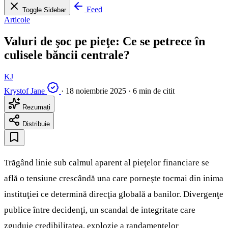
Feed
Toggle Sidebar
Articole
Valuri de şoc pe pieţe: Ce se petrece în
culisele băncii centrale?
KJ
Krystof Jane
·
18 noiembrie 2025
·
6 min de citit
Rezumați
Distribuie
Trăgând linie sub calmul aparent al pieţelor financiare se
află o tensiune crescândă una care porneşte tocmai din inima
instituţiei ce determină direcţia globală a banilor. Divergenţe
publice între decidenţi, un scandal de integritate care
zguduie credibilitatea, explozie a randamentelor