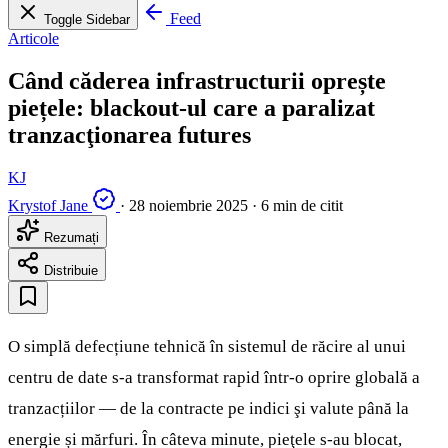
Feed
Toggle Sidebar
Articole
Când căderea infrastructurii oprește
piețele: blackout-ul care a paralizat
tranzacţionarea futures
KJ
Krystof Jane
·
28 noiembrie 2025
·
6 min de citit
Rezumați
Distribuie
O simplă defecțiune tehnică în sistemul de răcire al unui
centru de date s-a transformat rapid într-o oprire globală a
tranzacțiilor — de la contracte pe indici şi valute până la
energie și mărfuri. În câteva minute, pieţele s-au blocat,