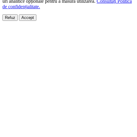
uri analitice opționale pentru a măsura utilizarea.
Consultați Politica
de confidențialitate.
Refuz
Accept