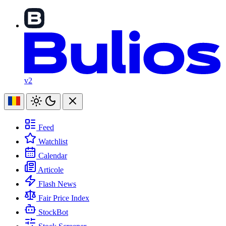
v2
Feed
Watchlist
Calendar
Articole
Flash News
Fair Price Index
StockBot