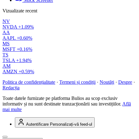
Stock Screener
Vizualizate recent
NV
NVDA
+1.09%
AA
AAPL
+0.60%
MS
MSFT
+0.16%
TS
TSLA
+1.94%
AM
AMZN
+0.59%
Politica de confidențialitate
·
Termeni și condiții
·
Noutăți
·
Despre
·
Redacția
Toate datele furnizate pe platforma Bulios au scop exclusiv
informativ și nu sunt destinate tranzacționării sau investițiilor.
Află
mai multe
Autentificare
Personalizați-vă feed-ul