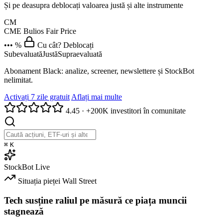
Și pe deasupra deblocați valoarea justă și alte instrumente
CM
CME
Bulios Fair Price
••• %
Cu cât? Deblocați
Subevaluată
Justă
Supraevaluată
Abonament Black: analize, screener, newslettere și StockBot
nelimitat.
Activați 7 zile gratuit
Aflați mai multe
4.45
·
+200K investitori în comunitate
⌘
K
StockBot
Live
Situația pieței
Wall Street
Tech susține raliul pe măsură ce piața muncii
stagnează