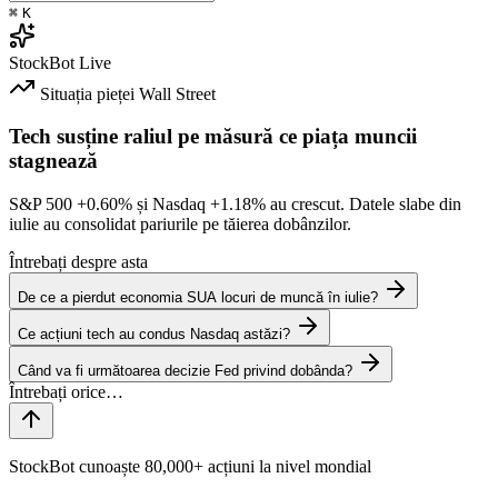
⌘
K
StockBot
Live
Situația pieței
Wall Street
Tech susține raliul pe măsură ce piața muncii
stagnează
S&P 500
+0.60%
și Nasdaq
+1.18%
au crescut. Datele slabe din
iulie au consolidat pariurile pe tăierea dobânzilor.
Întrebați despre asta
De ce a pierdut economia SUA locuri de muncă în iulie?
Ce acțiuni tech au condus Nasdaq astăzi?
Când va fi următoarea decizie Fed privind dobânda?
StockBot cunoaște 80,000+ acțiuni la nivel mondial