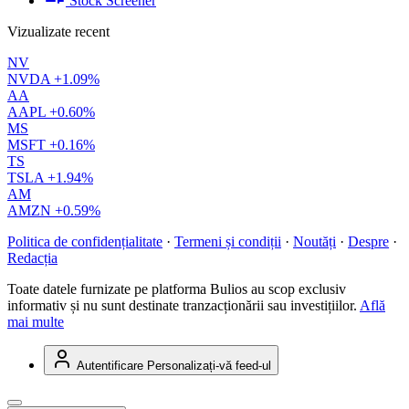
Stock Screener
Vizualizate recent
NV
NVDA
+1.09%
AA
AAPL
+0.60%
MS
MSFT
+0.16%
TS
TSLA
+1.94%
AM
AMZN
+0.59%
Politica de confidențialitate
·
Termeni și condiții
·
Noutăți
·
Despre
·
Redacția
Toate datele furnizate pe platforma Bulios au scop exclusiv
informativ și nu sunt destinate tranzacționării sau investițiilor.
Află
mai multe
Autentificare
Personalizați-vă feed-ul