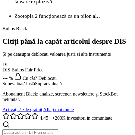
lansare explozivă
Zootopia 2 funcționează ca un pilon al…
Bulios Black
Citiți până la capăt articolul despre DIS
Și pe deasupra deblocați valoarea justă și alte instrumente
DI
DIS
Bulios Fair Price
••• %
Cu cât? Deblocați
Subevaluată
Justă
Supraevaluată
Abonament Black: analize, screener, newslettere și StockBot
nelimitat.
Activați 7 zile gratuit
Aflați mai multe
4.45
·
+200K investitori în comunitate