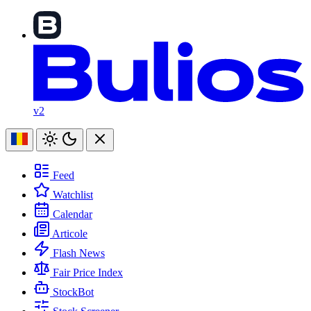
v2
Feed
Watchlist
Calendar
Articole
Flash News
Fair Price Index
StockBot