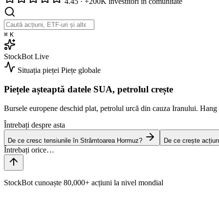
4.45
·
+200K investitori în comunitate
⌘
K
StockBot
Live
Situația pieței
Piețe globale
Piețele așteaptă datele SUA, petrolul crește
Bursele europene deschid plat, petrolul urcă din cauza Iranului. Han
Întrebați despre asta
De ce cresc tensiunile în Strâmtoarea Hormuz?
De ce crește acțiun
StockBot cunoaște 80,000+ acțiuni la nivel mondial