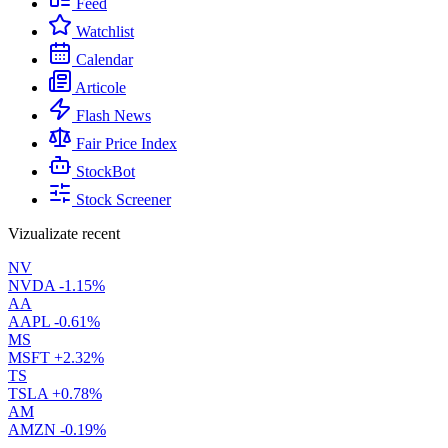
Feed
Watchlist
Calendar
Articole
Flash News
Fair Price Index
StockBot
Stock Screener
Vizualizate recent
NV
NVDA
-1.15%
AA
AAPL
-0.61%
MS
MSFT
+2.32%
TS
TSLA
+0.78%
AM
AMZN
-0.19%