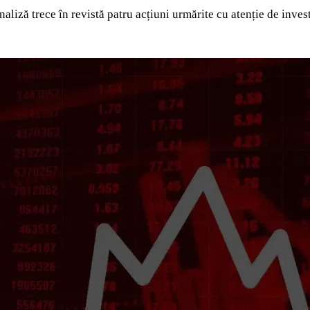
 analiză trece în revistă patru acțiuni urmărite cu atenție de inv