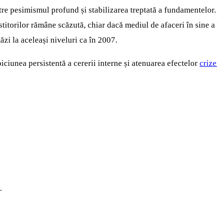
ntre pesimismul profund și stabilizarea treptată a fundamentelor.
stitorilor rămâne scăzută, chiar dacă mediul de afaceri în sine a 
zi la aceleași niveluri ca în 2007.
ciunea persistentă a cererii interne și atenuarea efectelor
crize
.