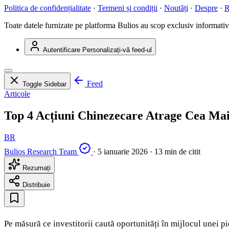
Politica de confidențialitate
·
Termeni și condiții
·
Noutăți
·
Despre
·
R
Toate datele furnizate pe platforma Bulios au scop exclusiv informativ ș
Autentificare
Personalizați-vă feed-ul
Feed
Toggle Sidebar
Articole
Top 4 Acțiuni Chinezecare Atrage Cea Mai
BR
Bulios Research Team
·
5 ianuarie 2026
·
13 min de citit
Rezumați
Distribuie
Pe măsură ce investitorii caută oportunități în mijlocul unei p