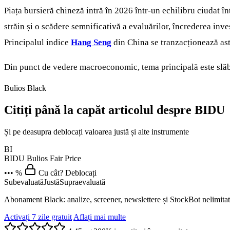
Piața bursieră chineză intră în 2026 într-un echilibru ciudat î
străin și o scădere semnificativă a evaluărilor, încrederea inve
Principalul indice
Hang Seng
din China se tranzacționează astă
Din punct de vedere macroeconomic, tema principală este slăbi
Bulios Black
Citiți până la capăt articolul despre BIDU
Și pe deasupra deblocați valoarea justă și alte instrumente
BI
BIDU
Bulios Fair Price
••• %
Cu cât? Deblocați
Subevaluată
Justă
Supraevaluată
Abonament Black: analize, screener, newslettere și StockBot nelimitat
Activați 7 zile gratuit
Aflați mai multe