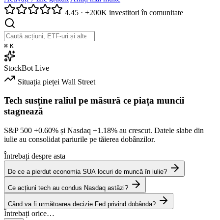
4.45
·
+200K investitori în comunitate
⌘
K
StockBot
Live
Situația pieței
Wall Street
Tech susține raliul pe măsură ce piața muncii
stagnează
S&P 500
+0.60%
și Nasdaq
+1.18%
au crescut. Datele slabe din
iulie au consolidat pariurile pe tăierea dobânzilor.
Întrebați despre asta
De ce a pierdut economia SUA locuri de muncă în iulie?
Ce acțiuni tech au condus Nasdaq astăzi?
Când va fi următoarea decizie Fed privind dobânda?