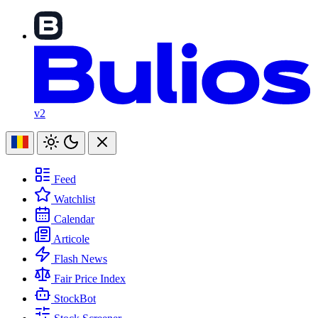
v2
Feed
Watchlist
Calendar
Articole
Flash News
Fair Price Index
StockBot