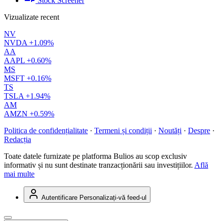
Stock Screener
Vizualizate recent
NV
NVDA
+1.09%
AA
AAPL
+0.60%
MS
MSFT
+0.16%
TS
TSLA
+1.94%
AM
AMZN
+0.59%
Politica de confidențialitate
·
Termeni și condiții
·
Noutăți
·
Despre
·
Redacția
Toate datele furnizate pe platforma Bulios au scop exclusiv
informativ și nu sunt destinate tranzacționării sau investițiilor.
Află
mai multe
Autentificare
Personalizați-vă feed-ul