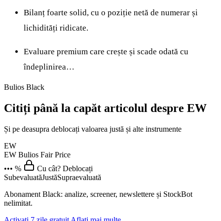
Bilanț foarte solid, cu o poziție netă de numerar și
lichidități ridicate.
Evaluare premium care crește și scade odată cu
îndeplinirea…
Bulios Black
Citiți până la capăt articolul despre EW
Și pe deasupra deblocați valoarea justă și alte instrumente
EW
EW
Bulios Fair Price
••• %
Cu cât? Deblocați
Subevaluată
Justă
Supraevaluată
Abonament Black: analize, screener, newslettere și StockBot
nelimitat.
Activați 7 zile gratuit
Aflați mai multe