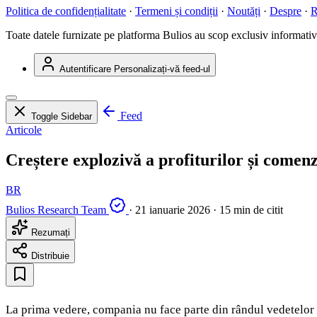
Politica de confidențialitate
·
Termeni și condiții
·
Noutăți
·
Despre
·
R
Toate datele furnizate pe platforma Bulios au scop exclusiv informativ ș
Autentificare
Personalizați-vă feed-ul
Feed
Toggle Sidebar
Articole
Creștere explozivă a profiturilor și comenzi
BR
Bulios Research Team
·
21 ianuarie 2026
·
15 min de citit
Rezumați
Distribuie
La prima vedere, compania nu face parte din rândul vedetelor teh