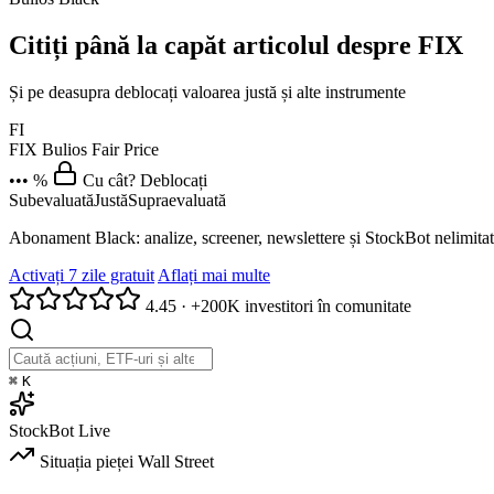
Citiți până la capăt articolul despre FIX
Și pe deasupra deblocați valoarea justă și alte instrumente
FI
FIX
Bulios Fair Price
••• %
Cu cât? Deblocați
Subevaluată
Justă
Supraevaluată
Abonament Black: analize, screener, newslettere și StockBot nelimitat
Activați 7 zile gratuit
Aflați mai multe
4.45
·
+200K investitori în comunitate
⌘
K
StockBot
Live
Situația pieței
Wall Street