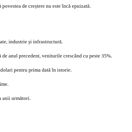
ă povestea de creștere nu este încă epuizată.
e, industrie și infrastructură.
ță de anul precedent, veniturile crescând cu peste 35%.
dolari pentru prima dată în istorie.
nime.
n anii următori.