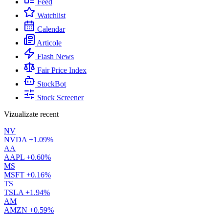
Feed
Watchlist
Calendar
Articole
Flash News
Fair Price Index
StockBot
Stock Screener
Vizualizate recent
NV
NVDA
+1.09%
AA
AAPL
+0.60%
MS
MSFT
+0.16%
TS
TSLA
+1.94%
AM
AMZN
+0.59%