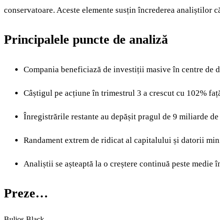
conservatoare. Aceste elemente susțin încrederea analiștilor c
Principalele puncte de analiză
Compania beneficiază de investiții masive în centre de dat
Câștigul pe acțiune în trimestrul 3 a crescut cu 102% fa
Înregistrările restante au depășit pragul de 9 miliarde de 
Randament extrem de ridicat al capitalului și datorii mi
Analiștii se așteaptă la o creștere continuă peste medie î
Preze…
Bulios Black