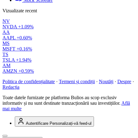
Stock Screener
Vizualizate recent
NV
NVDA
+1.09%
AA
AAPL
+0.60%
MS
MSFT
+0.16%
TS
TSLA
+1.94%
AM
AMZN
+0.59%
Politica de confidențialitate
·
Termeni și condiții
·
Noutăți
·
Despre
·
Redacția
Toate datele furnizate pe platforma Bulios au scop exclusiv
informativ și nu sunt destinate tranzacționării sau investițiilor.
Află
mai multe
Autentificare
Personalizați-vă feed-ul