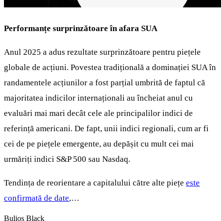
Performanțe surprinzătoare în afara SUA
Anul 2025 a adus rezultate surprinzătoare pentru piețele
globale de acțiuni. Povestea tradițională a dominației SUA în
randamentele acțiunilor a fost parțial umbrită de faptul că
majoritatea indicilor internaționali au încheiat anul cu
evaluări mai mari decât cele ale principalilor indici de
referință americani. De fapt, unii indici regionali, cum ar fi
cei de pe piețele emergente, au depășit cu mult cei mai
urmăriți indici S&P 500 sau Nasdaq.
Tendința de reorientare a capitalului către alte piețe
este
confirmată de date
,…
Bulios Black