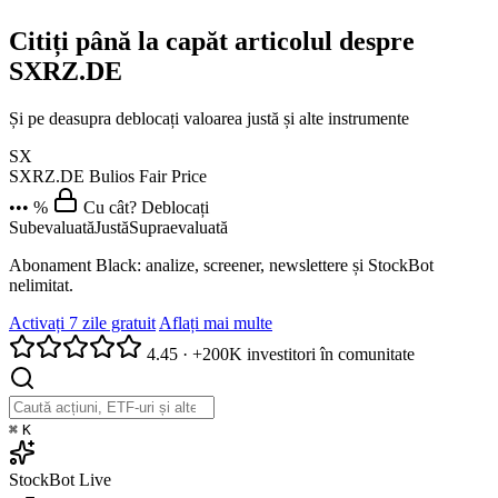
Citiți până la capăt articolul despre
SXRZ.DE
Și pe deasupra deblocați valoarea justă și alte instrumente
SX
SXRZ.DE
Bulios Fair Price
••• %
Cu cât? Deblocați
Subevaluată
Justă
Supraevaluată
Abonament Black: analize, screener, newslettere și StockBot
nelimitat.
Activați 7 zile gratuit
Aflați mai multe
4.45
·
+200K investitori în comunitate
⌘
K
StockBot
Live