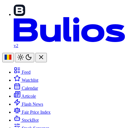
v2
Feed
Watchlist
Calendar
Articole
Flash News
Fair Price Index
StockBot