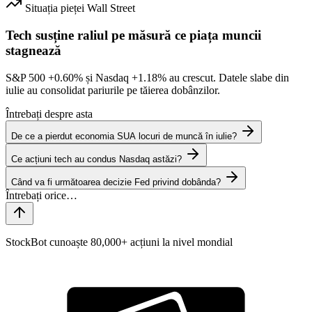
Situația pieței
Wall Street
Tech susține raliul pe măsură ce piața muncii
stagnează
S&P 500
+0.60%
și Nasdaq
+1.18%
au crescut. Datele slabe din
iulie au consolidat pariurile pe tăierea dobânzilor.
Întrebați despre asta
De ce a pierdut economia SUA locuri de muncă în iulie?
Ce acțiuni tech au condus Nasdaq astăzi?
Când va fi următoarea decizie Fed privind dobânda?
StockBot cunoaște 80,000+ acțiuni la nivel mondial