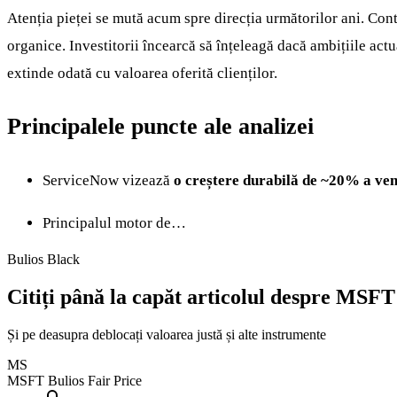
Atenția pieței se mută acum spre direcția următorilor ani. Cont
organice. Investitorii încearcă să înțeleagă dacă ambițiile act
extinde odată cu valoarea oferită clienților.
Principalele puncte ale analizei
ServiceNow vizează
o creștere durabilă de ~20% a ve
Principalul motor de…
Bulios Black
Citiți până la capăt articolul despre MSFT
Și pe deasupra deblocați valoarea justă și alte instrumente
MS
MSFT
Bulios Fair Price