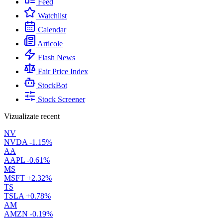
Feed
Watchlist
Calendar
Articole
Flash News
Fair Price Index
StockBot
Stock Screener
Vizualizate recent
NV
NVDA
-1.15%
AA
AAPL
-0.61%
MS
MSFT
+2.32%
TS
TSLA
+0.78%
AM
AMZN
-0.19%