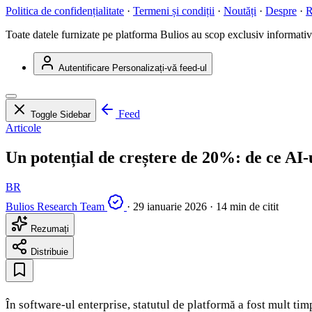
Politica de confidențialitate
·
Termeni și condiții
·
Noutăți
·
Despre
·
R
Toate datele furnizate pe platforma Bulios au scop exclusiv informativ ș
Autentificare
Personalizați-vă feed-ul
Feed
Toggle Sidebar
Articole
Un potențial de creștere de 20%: de ce AI-u
BR
Bulios Research Team
·
29 ianuarie 2026
·
14 min de citit
Rezumați
Distribuie
În software-ul enterprise, statutul de platformă a fost mult timp