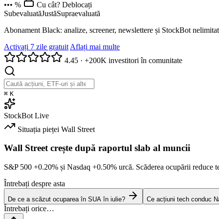
••• %
Cu cât? Deblocați
Subevaluată
Justă
Supraevaluată
Abonament Black: analize, screener, newslettere și StockBot nelimitat
Activați 7 zile gratuit
Aflați mai multe
4.45
·
+200K investitori în comunitate
⌘
K
StockBot
Live
Situația pieței
Wall Street
Wall Street crește după raportul slab al muncii
S&P 500
+0.20%
și Nasdaq
+0.50%
urcă. Scăderea ocupării reduce t
Întrebați despre asta
De ce a scăzut ocuparea în SUA în iulie?
Ce acțiuni tech conduc N