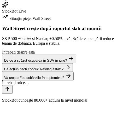
StockBot
Live
Situația pieței
Wall Street
Wall Street crește după raportul slab al muncii
S&P 500
+0.20%
și Nasdaq
+0.50%
urcă. Scăderea ocupării reduce
teama de dobânzi. Europa e stabilă.
Întrebați despre asta
De ce a scăzut ocuparea în SUA în iulie?
Ce acțiuni tech conduc Nasdaq astăzi?
Va crește Fed dobânzile în septembrie?
StockBot cunoaște 80,000+ acțiuni la nivel mondial