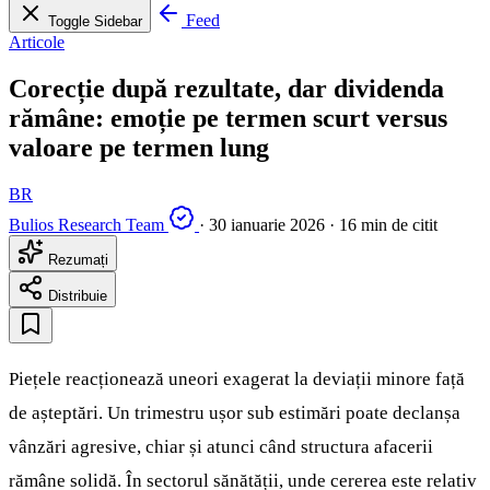
Feed
Toggle Sidebar
Articole
Corecție după rezultate, dar dividenda
rămâne: emoție pe termen scurt versus
valoare pe termen lung
BR
Bulios Research Team
·
30 ianuarie 2026
·
16 min de citit
Rezumați
Distribuie
Piețele reacționează uneori exagerat la deviații minore față
de așteptări. Un trimestru ușor sub estimări poate declanșa
vânzări agresive, chiar și atunci când structura afacerii
rămâne solidă. În sectorul sănătății, unde cererea este relativ