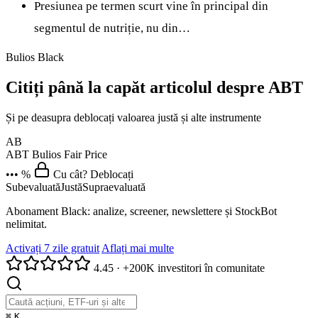
Presiunea pe termen scurt vine în principal din
segmentul de nutriție, nu din…
Bulios Black
Citiți până la capăt articolul despre ABT
Și pe deasupra deblocați valoarea justă și alte instrumente
AB
ABT
Bulios Fair Price
••• %
Cu cât? Deblocați
Subevaluată
Justă
Supraevaluată
Abonament Black: analize, screener, newslettere și StockBot
nelimitat.
Activați 7 zile gratuit
Aflați mai multe
4.45
·
+200K investitori în comunitate
⌘
K