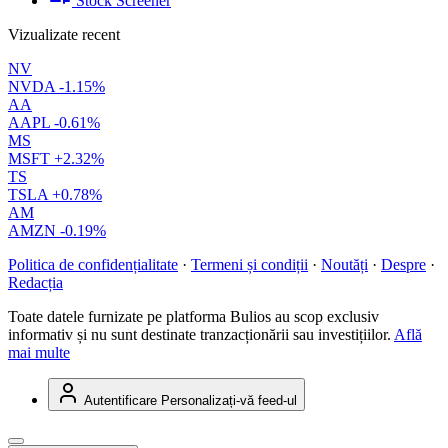
Stock Screener
Vizualizate recent
NV
NVDA
-1.15%
AA
AAPL
-0.61%
MS
MSFT
+2.32%
TS
TSLA
+0.78%
AM
AMZN
-0.19%
Politica de confidențialitate
·
Termeni și condiții
·
Noutăți
·
Despre
·
Redacția
Toate datele furnizate pe platforma Bulios au scop exclusiv
informativ și nu sunt destinate tranzacționării sau investițiilor.
Află
mai multe
Autentificare
Personalizați-vă feed-ul