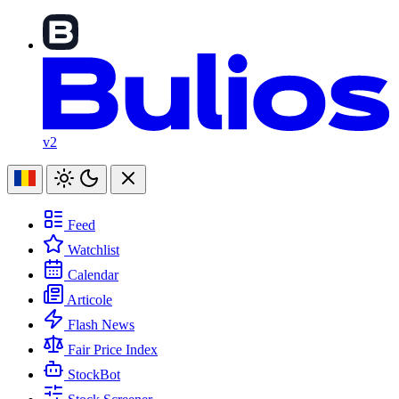
v2
Feed
Watchlist
Calendar
Articole
Flash News
Fair Price Index
StockBot