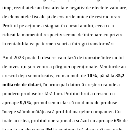
timp, rezultatele au fost afectate negativ de efectele valutare,
de elementele fiscale și de costurile unice de restructurare.
Profitul pe acțiune a stagnat în cursul anului, ceea ce a
ridicat la momentul respectiv semne de întrebare cu privire
la rentabilitatea pe termen scurt a întregii transformări.
Anul 2023 poate fi descris ca o fază de tranziție între ciclul
de investiții și revenirea pârghiei operaționale. Veniturile au
crescut deja semnificativ, cu mai mult de
10%
, până la
35,2
miliarde de dolari
, în principal datorită creșterii rapide a
ponderii produselor fără fum. Profitul brut a crescut cu
aproape
9,5%
, primul semn clar că noul mix de produse
începe să îmbunătățească profilul marjelor companiei. Cu
toate acestea, profitul operațional a scăzut cu aproape
6%
de
la an la an, deoarece PMI a continuat să absoarbă costurile