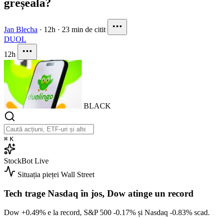
greșeala?
Jan Blecha
·
12h
·
23 min de citit
DUOL
12h
BLACK
⌘
K
StockBot
Live
Situația pieței
Wall Street
Tech trage Nasdaq în jos, Dow atinge un record
Dow
+0.49%
e la record, S&P 500
-0.17%
și Nasdaq
-0.83%
scad.