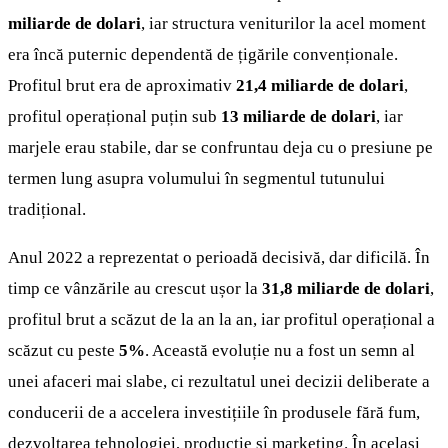
miliarde de dolari
, iar structura veniturilor la acel moment
era încă puternic dependentă de țigările convenționale.
Profitul brut era de aproximativ
21,4 miliarde de dolari
,
profitul operațional puțin sub
13 miliarde de dolari
, iar
marjele erau stabile, dar se confruntau deja cu o presiune pe
termen lung asupra volumului în segmentul tutunului
tradițional.
Anul 2022 a reprezentat o perioadă decisivă, dar dificilă. În
timp ce vânzările au crescut ușor la
31,8 miliarde de dolari
,
profitul brut a scăzut de la an la an, iar profitul operațional a
scăzut cu peste
5%
. Această evoluție nu a fost un semn al
unei afaceri mai slabe, ci rezultatul unei decizii deliberate a
conducerii de a accelera investițiile în produsele fără fum,
dezvoltarea tehnologiei, producție și marketing. În același