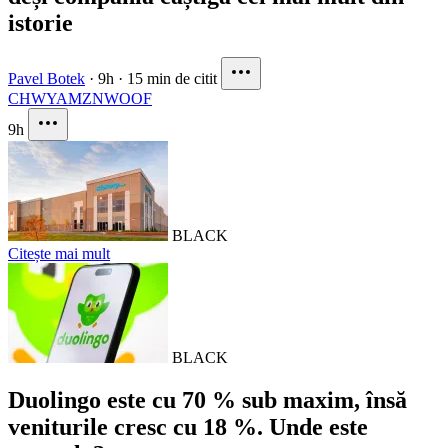
istorie
Pavel Botek
·
9h
·
15 min de citit
CHWY
AMZN
WOOF
9h
BLACK
Citește mai mult
BLACK
Duolingo este cu 70 % sub maxim, însă
veniturile cresc cu 18 %. Unde este