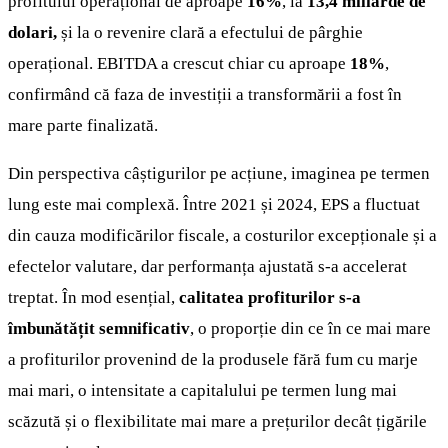
profitului operațional de aproape
16%
, la
13,4 miliarde de
dolari,
și la o revenire clară a efectului de pârghie
operațional. EBITDA a crescut chiar cu aproape
18%
,
confirmând că faza de investiții a transformării a fost în
mare parte finalizată.
Din perspectiva câștigurilor pe acțiune, imaginea pe termen
lung este mai complexă. Între 2021 și 2024, EPS a fluctuat
din cauza modificărilor fiscale, a costurilor excepționale și a
efectelor valutare, dar performanța ajustată s-a accelerat
treptat. În mod esențial,
calitatea profiturilor s-a
îmbunătățit semnificativ
, o proporție din ce în ce mai mare
a profiturilor provenind de la produsele fără fum cu marje
mai mari, o intensitate a capitalului pe termen lung mai
scăzută și o flexibilitate mai mare a prețurilor decât țigările