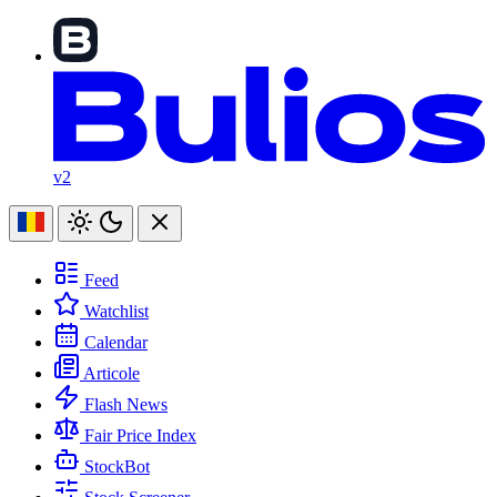
v2
Feed
Watchlist
Calendar
Articole
Flash News
Fair Price Index
StockBot