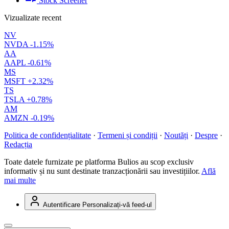
Stock Screener
Vizualizate recent
NV
NVDA
-1.15%
AA
AAPL
-0.61%
MS
MSFT
+2.32%
TS
TSLA
+0.78%
AM
AMZN
-0.19%
Politica de confidențialitate
·
Termeni și condiții
·
Noutăți
·
Despre
·
Redacția
Toate datele furnizate pe platforma Bulios au scop exclusiv
informativ și nu sunt destinate tranzacționării sau investițiilor.
Află
mai multe
Autentificare
Personalizați-vă feed-ul