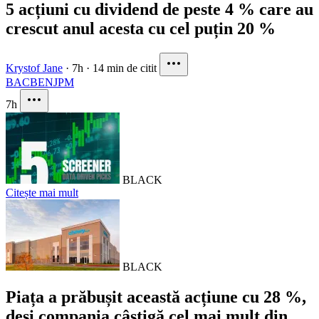
5 acțiuni cu dividend de peste 4 % care au
crescut anul acesta cu cel puțin 20 %
Krystof Jane
·
7h
·
14 min de citit
BAC
BEN
JPM
7h
BLACK
Citește mai mult
BLACK
Piața a prăbușit această acțiune cu 28 %,
deși compania câștigă cel mai mult din