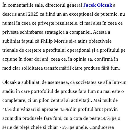
În comentariile sale, directorul general
Jacek Olczak
a
descris anul 2025 ca fiind un an excepțional de puternic, nu
numai în ceea ce privește rezultatele, ci mai ales în ceea ce
privește schimbarea strategică a companiei. Acesta a
subliniat faptul că Philip Morris și-a atins obiectivele
trienale de creștere a profitului operațional și a profitului pe
acțiune în doar doi ani, ceea ce, în opinia sa, confirmă în
mod clar soliditatea transformării către produse fără fum.
Olczak a subliniat, de asemenea, că societatea se află într-un
stadiu în care portofoliul de produse fără fum nu mai este o
completare, ci un pilon central al activității. Mai mult de
40% din vânzări și aproape 43% din profitul brut provin
acum din produsele fără fum, cu o cotă de peste 50% pe o
serie de piețe cheie și chiar 75% pe unele. Conducerea