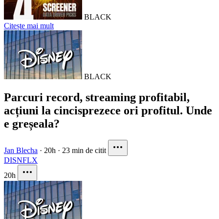
BLACK
Citește mai mult
BLACK
Parcuri record, streaming profitabil,
acțiuni la cincisprezece ori profitul. Unde
e greșeala?
Jan Blecha
·
20h
·
23 min de citit
DIS
NFLX
20h