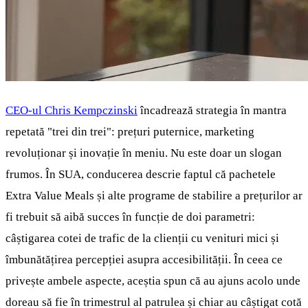
CEO-ul Chris Kempczinski
încadrează strategia în mantra
repetată "trei din trei": prețuri puternice, marketing
revoluționar și inovație în meniu. Nu este doar un slogan
frumos. În SUA, conducerea descrie faptul că pachetele
Extra Value Meals și alte programe de stabilire a prețurilor ar
fi trebuit să aibă succes în funcție de doi parametri:
câștigarea cotei de trafic de la clienții cu venituri mici și
îmbunătățirea percepției asupra accesibilității. În ceea ce
privește ambele aspecte, aceștia spun că au ajuns acolo unde
doreau să fie în trimestrul al patrulea și chiar au câștigat cotă