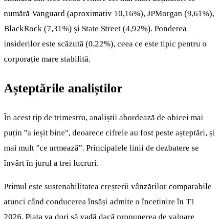
numără Vanguard (aproximativ 10,16%), JPMorgan (9,61%),
BlackRock (7,31%) și State Street (4,92%). Ponderea
insiderilor este scăzută (0,22%), ceea ce este tipic pentru o
corporație mare stabilită.
Așteptările analiștilor
În acest tip de trimestru, analiștii abordează de obicei mai
puțin "a ieșit bine", deoarece cifrele au fost peste așteptări, și
mai mult "ce urmează". Principalele linii de dezbatere se
învârt în jurul a trei lucruri.
Primul este sustenabilitatea creșterii vânzărilor comparabile
atunci când conducerea însăși admite o încetinire în T1
2026. Piața va dori să vadă dacă propunerea de valoare