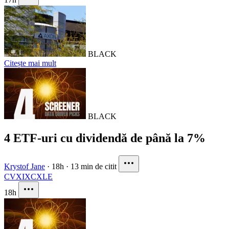
BLACK
Citește mai mult
BLACK
4 ETF-uri cu dividendă de până la 7%
Krystof Jane
·
18h
·
13 min de citit
CVX
IXC
XLE
18h