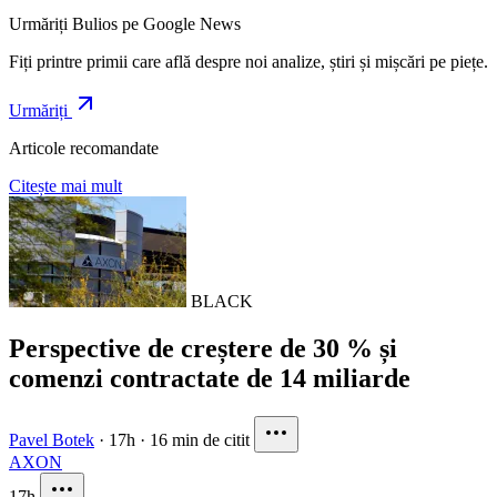
Urmăriți Bulios pe Google News
Fiți printre primii care află despre noi analize, știri și mișcări pe piețe.
Urmăriți
Articole recomandate
Citește mai mult
BLACK
Perspective de creștere de 30 % și
comenzi contractate de 14 miliarde
Pavel Botek
·
17h
·
16 min de citit
AXON
17h