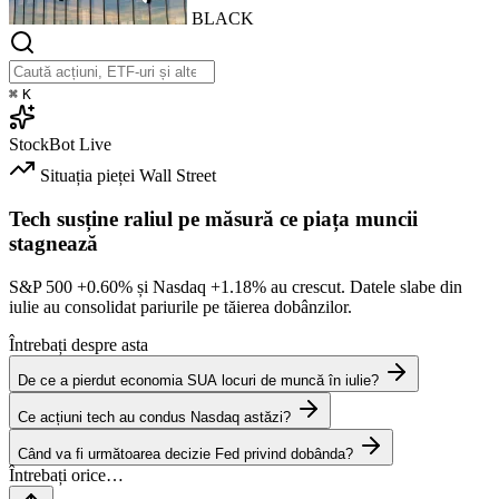
BLACK
⌘
K
StockBot
Live
Situația pieței
Wall Street
Tech susține raliul pe măsură ce piața muncii
stagnează
S&P 500
+0.60%
și Nasdaq
+1.18%
au crescut. Datele slabe din
iulie au consolidat pariurile pe tăierea dobânzilor.
Întrebați despre asta
De ce a pierdut economia SUA locuri de muncă în iulie?
Ce acțiuni tech au condus Nasdaq astăzi?
Când va fi următoarea decizie Fed privind dobânda?