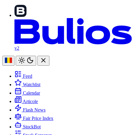
v2
Feed
Watchlist
Calendar
Articole
Flash News
Fair Price Index
StockBot