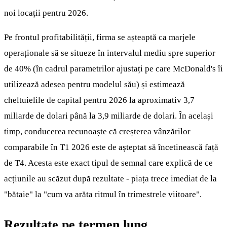
noi locații pentru 2026.
Pe frontul profitabilității, firma se așteaptă ca marjele
operaționale să se situeze în intervalul mediu spre superior
de 40% (în cadrul parametrilor ajustați pe care McDonald's îi
utilizează adesea pentru modelul său) și estimează
cheltuielile de capital pentru 2026 la aproximativ 3,7
miliarde de dolari până la 3,9 miliarde de dolari. În același
timp, conducerea recunoaște că creșterea vânzărilor
comparabile în T1 2026 este de așteptat să încetinească față
de T4. Acesta este exact tipul de semnal care explică de ce
acțiunile au scăzut după rezultate - piața trece imediat de la
"bătaie" la "cum va arăta ritmul în trimestrele viitoare".
Rezultate pe termen lung