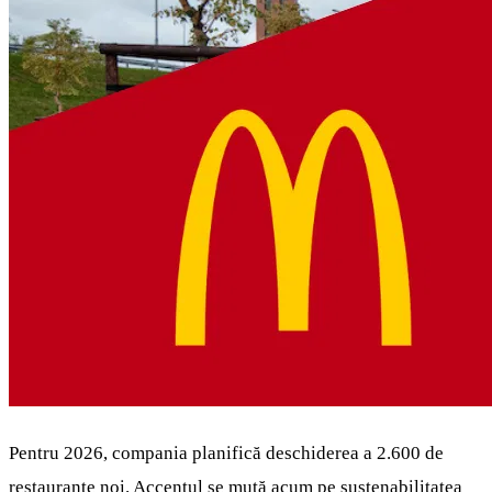
Pentru 2026, compania planifică deschiderea a 2.600 de
restaurante noi. Accentul se mută acum pe sustenabilitatea