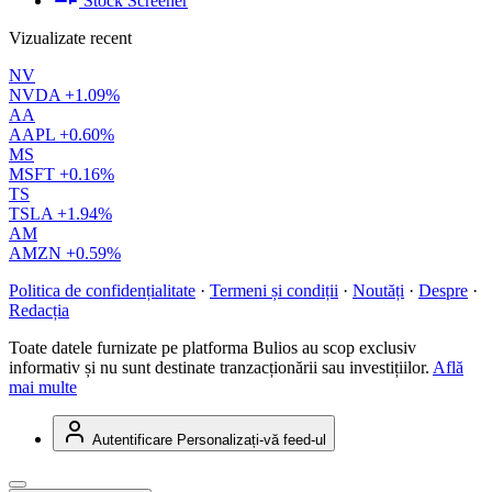
Stock Screener
Vizualizate recent
NV
NVDA
+1.09%
AA
AAPL
+0.60%
MS
MSFT
+0.16%
TS
TSLA
+1.94%
AM
AMZN
+0.59%
Politica de confidențialitate
·
Termeni și condiții
·
Noutăți
·
Despre
·
Redacția
Toate datele furnizate pe platforma Bulios au scop exclusiv
informativ și nu sunt destinate tranzacționării sau investițiilor.
Află
mai multe
Autentificare
Personalizați-vă feed-ul