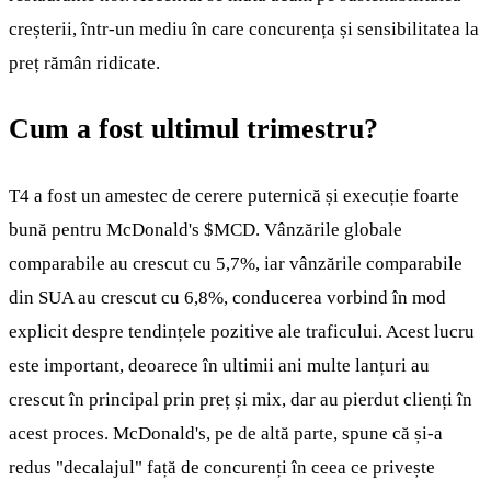
creșterii, într-un mediu în care concurența și sensibilitatea la
preț rămân ridicate.
Cum a fost ultimul trimestru?
T4 a fost un amestec de cerere puternică și execuție foarte
bună pentru McDonald's
$MCD
. Vânzările globale
comparabile au crescut cu 5,7%, iar vânzările comparabile
din SUA au crescut cu 6,8%, conducerea vorbind în mod
explicit despre tendințele pozitive ale traficului. Acest lucru
este important, deoarece în ultimii ani multe lanțuri au
crescut în principal prin preț și mix, dar au pierdut clienți în
acest proces. McDonald's, pe de altă parte, spune că și-a
redus "decalajul" față de concurenți în ceea ce privește