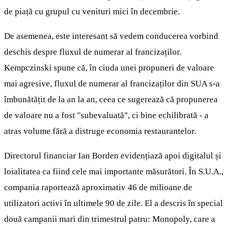
de piață cu grupul cu venituri mici în decembrie.
De asemenea, este interesant să vedem conducerea vorbind
deschis despre fluxul de numerar al francizaților.
Kempczinski spune că, în ciuda unei propuneri de valoare
mai agresive, fluxul de numerar al francizaților din SUA s-a
îmbunătățit de la an la an, ceea ce sugerează că propunerea
de valoare nu a fost "subevaluată", ci bine echilibrată - a
atras volume fără a distruge economia restaurantelor.
Directorul financiar Ian Borden evidențiază apoi digitalul și
loialitatea ca fiind cele mai importante măsurători. În S.U.A.,
compania raportează aproximativ 46 de milioane de
utilizatori activi în ultimele 90 de zile. El a descris în special
două campanii mari din trimestrul patru: Monopoly, care a