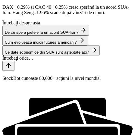
DAX
+0.29%
și CAC 40
+0.25%
cresc sperând la un acord SUA-
Iran. Hang Seng
-1.96%
scade după vânzări de cipuri.
Întrebați despre asta
De ce speră piețele la un acord SUA-Iran?
Cum evoluează indicii futures americani?
Ce date economice din SUA sunt așteptate azi?
StockBot cunoaște 80,000+ acțiuni la nivel mondial