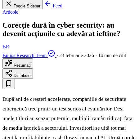
Feed
Toggle Sidebar
Articole
Corecție dură în cyber security: au
devenit acțiunile cu adevărat ieftine?
BR
Bulios Research Team
·
23 februarie 2026
·
14 min de citit
Rezumați
Distribuie
După ani de creșteri accelerate, companiile de securitate
cibernetică trec printr-un test serios al evaluărilor. Deși
unele titluri au scăzut puternic, multiplii rămân ridicați față
de media istorică a sectorului. Investitorii se uită tot mai
atent la profitabilitate, cash flow și impactul AI. Următoarele