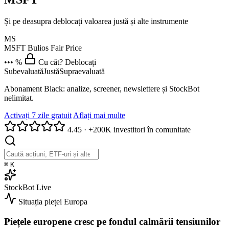
Și pe deasupra deblocați valoarea justă și alte instrumente
MS
MSFT
Bulios Fair Price
••• %
Cu cât? Deblocați
Subevaluată
Justă
Supraevaluată
Abonament Black: analize, screener, newslettere și StockBot
nelimitat.
Activați 7 zile gratuit
Aflați mai multe
4.45
·
+200K investitori în comunitate
⌘
K
StockBot
Live
Situația pieței
Europa
Piețele europene cresc pe fondul calmării tensiunilor