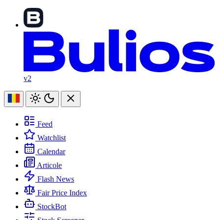
v2
Feed
Watchlist
Calendar
Articole
Flash News
Fair Price Index
StockBot