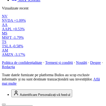
Stock Screener
Vizualizate recent
NV
NVDA
+1.09%
AA
AAPL
+0.53%
MS
MSFT
-1.79%
TS
TSLA
-0.58%
AM
AMZN
-3.17%
Politica de confidențialitate
·
Termeni și condiții
·
Noutăți
·
Despre
·
Redacția
Toate datele furnizate pe platforma Bulios au scop exclusiv
informativ și nu sunt destinate tranzacționării sau investițiilor.
Află
mai multe
Autentificare
Personalizați-vă feed-ul