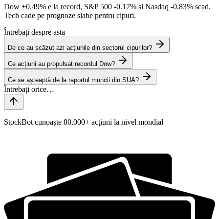
Dow
+0.49%
e la record, S&P 500
-0.17%
și Nasdaq
-0.83%
scad.
Tech cade pe prognoze slabe pentru cipuri.
Întrebați despre asta
De ce au scăzut azi acțiunile din sectorul cipurilor?
Ce acțiuni au propulsat recordul Dow?
Ce se așteaptă de la raportul muncii din SUA?
StockBot cunoaște 80,000+ acțiuni la nivel mondial