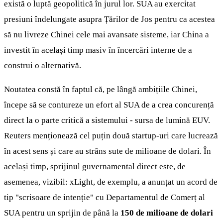
există o luptă geopolitică în jurul lor. SUA au exercitat
presiuni îndelungate asupra Țărilor de Jos pentru ca acestea
să nu livreze Chinei cele mai avansate sisteme, iar China a
investit în același timp masiv în încercări interne de a
construi o alternativă.
Noutatea constă în faptul că, pe lângă ambițiile Chinei,
începe să se contureze un efort al SUA de a crea concurență
direct la o parte critică a sistemului - sursa de lumină EUV.
Reuters menționează cel puțin două startup-uri care lucrează
în acest sens și care au strâns sute de milioane de dolari. În
același timp, sprijinul guvernamental direct este, de
asemenea, vizibil: xLight, de exemplu, a anunțat un acord de
tip "scrisoare de intenție" cu Departamentul de Comerț al
SUA pentru un sprijin de până la
150 de milioane de dolari