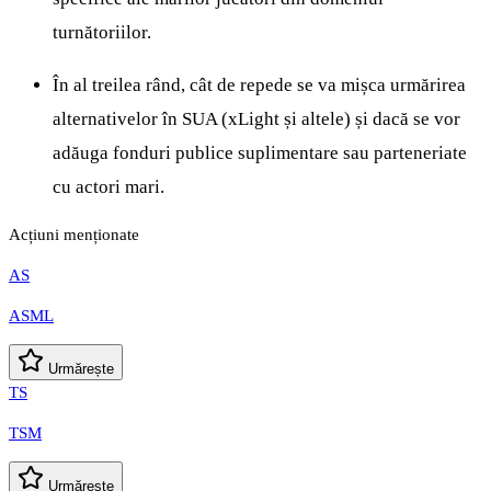
turnătoriilor.
În al treilea rând, cât de repede se va mișca urmărirea
alternativelor în SUA (xLight și altele) și dacă se vor
adăuga fonduri publice suplimentare sau parteneriate
cu actori mari.
Acțiuni menționate
AS
ASML
Urmărește
TS
TSM
Urmărește