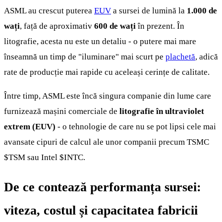
ASML au crescut puterea
EUV
a sursei de lumină la
1.000 de
wați
, față de aproximativ
600 de wați
în prezent. În
litografie, acesta nu este un detaliu - o putere mai mare
înseamnă un timp de "iluminare" mai scurt pe
plachetă
, adică
rate de producție mai rapide cu aceleași cerințe de calitate.
Între timp, ASML este încă singura companie din lume care
furnizează mașini comerciale de
litografie în ultraviolet
extrem (EUV)
- o tehnologie de care nu se pot lipsi cele mai
avansate cipuri de calcul ale unor companii precum TSMC
$TSM
sau Intel
$INTC
.
De ce contează performanța sursei:
viteza, costul și capacitatea fabricii