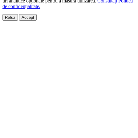
uri analitice opționale pentru a măsura utilizarea.
Consultați Politica
de confidențialitate.
Refuz
Accept