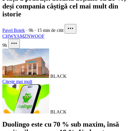
deși compania câștigă cel mai mult din
istorie
Pavel Botek
·
9h
·
15 min de citit
CHWY
AMZN
WOOF
9h
BLACK
Citește mai mult
BLACK
Duolingo este cu 70 % sub maxim, însă