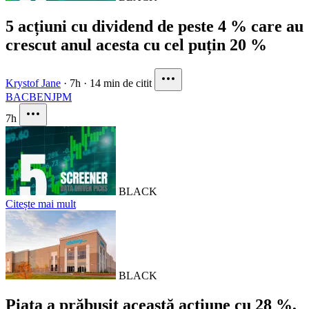
5 acțiuni cu dividend de peste 4 % care au
crescut anul acesta cu cel puțin 20 %
Krystof Jane
·
7h
·
14 min de citit
BAC
BEN
JPM
7h
BLACK
Citește mai mult
BLACK
Piața a prăbușit această acțiune cu 28 %,