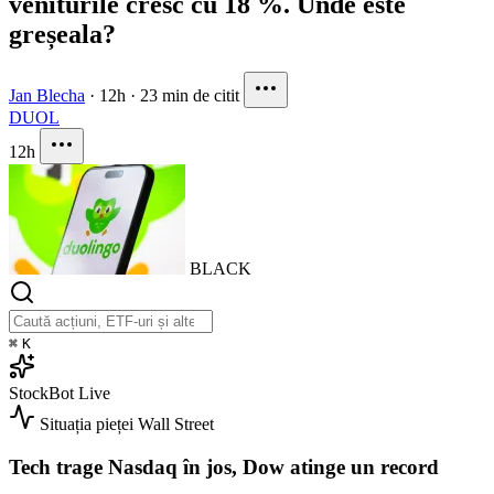
veniturile cresc cu 18 %. Unde este
greșeala?
Jan Blecha
·
12h
·
23 min de citit
DUOL
12h
BLACK
⌘
K
StockBot
Live
Situația pieței
Wall Street
Tech trage Nasdaq în jos, Dow atinge un record