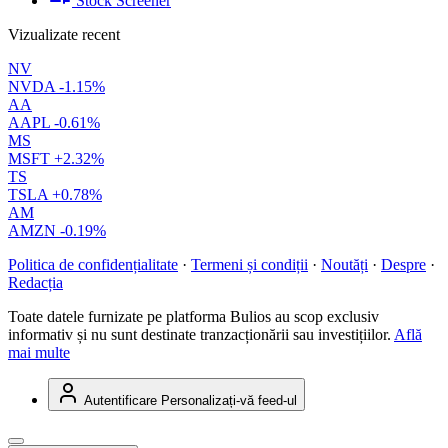
Stock Screener
Vizualizate recent
NV
NVDA
-1.15%
AA
AAPL
-0.61%
MS
MSFT
+2.32%
TS
TSLA
+0.78%
AM
AMZN
-0.19%
Politica de confidențialitate
·
Termeni și condiții
·
Noutăți
·
Despre
·
Redacția
Toate datele furnizate pe platforma Bulios au scop exclusiv
informativ și nu sunt destinate tranzacționării sau investițiilor.
Află
mai multe
Autentificare
Personalizați-vă feed-ul