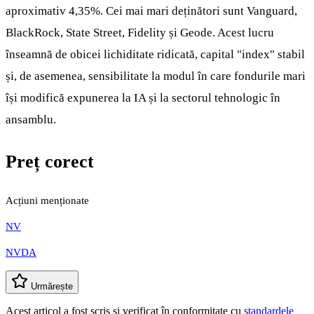
aproximativ 4,35%. Cei mai mari deținători sunt Vanguard,
BlackRock, State Street, Fidelity și Geode. Acest lucru
înseamnă de obicei lichiditate ridicată, capital "index" stabil
și, de asemenea, sensibilitate la modul în care fondurile mari
își modifică expunerea la IA și la sectorul tehnologic în
ansamblu.
Preț corect
Acțiuni menționate
NV
NVDA
Urmărește
Acest articol a fost scris și verificat în conformitate cu
standardele