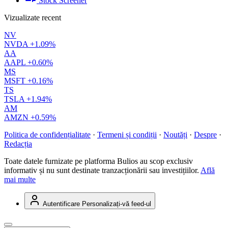
Stock Screener
Vizualizate recent
NV
NVDA
+1.09%
AA
AAPL
+0.60%
MS
MSFT
+0.16%
TS
TSLA
+1.94%
AM
AMZN
+0.59%
Politica de confidențialitate
·
Termeni și condiții
·
Noutăți
·
Despre
·
Redacția
Toate datele furnizate pe platforma Bulios au scop exclusiv
informativ și nu sunt destinate tranzacționării sau investițiilor.
Află
mai multe
Autentificare
Personalizați-vă feed-ul