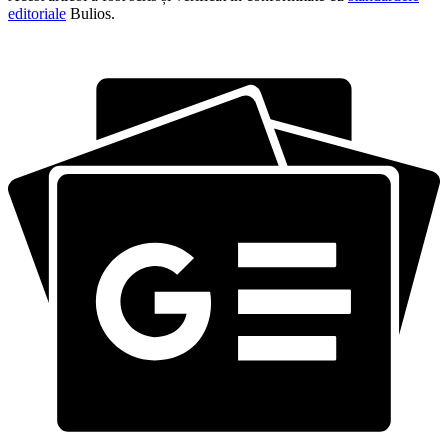
editoriale
Bulios.