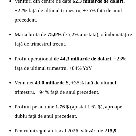
Venituri din centre de date
62,3 miliarde de dolari
,
+22% față de ultimul trimestru, +75% față de anul
precedent.
Marjă brută de
75,0%
(75,2% ajustată), o îmbunătățire
față de trimestrul trecut.
Profit operațional
de 44,3 miliarde de dolari
, +23%
față de ultimul trimestru, +84% YoY.
Venit net
43,0 miliarde $
, +35% față de ultimul
trimestru, +94% față de anul precedent.
Profitul pe acțiune
1,76 $
(ajustat 1,62 $), aproape
dublu față de anul precedent.
Pentru întregul an fiscal 2026, vânzări de
215,9