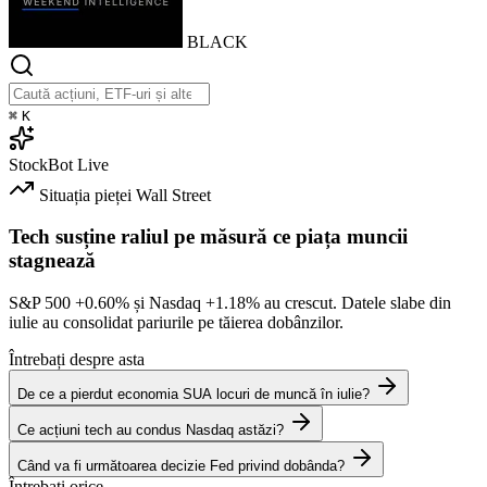
BLACK
⌘
K
StockBot
Live
Situația pieței
Wall Street
Tech susține raliul pe măsură ce piața muncii
stagnează
S&P 500
+0.60%
și Nasdaq
+1.18%
au crescut. Datele slabe din
iulie au consolidat pariurile pe tăierea dobânzilor.
Întrebați despre asta
De ce a pierdut economia SUA locuri de muncă în iulie?
Ce acțiuni tech au condus Nasdaq astăzi?
Când va fi următoarea decizie Fed privind dobânda?