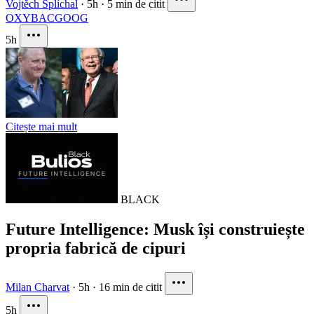
Vojtěch Šplíchal
·
5h
·
5 min de citit
OXY
BAC
GOOG
5h
Citește mai mult
BLACK
Future Intelligence: Musk își construiește
propria fabrică de cipuri
Milan Charvat
·
5h
·
16 min de citit
5h