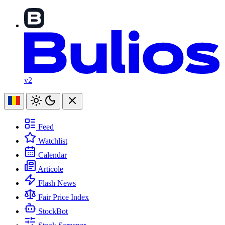
v2
Feed
Watchlist
Calendar
Articole
Flash News
Fair Price Index
StockBot