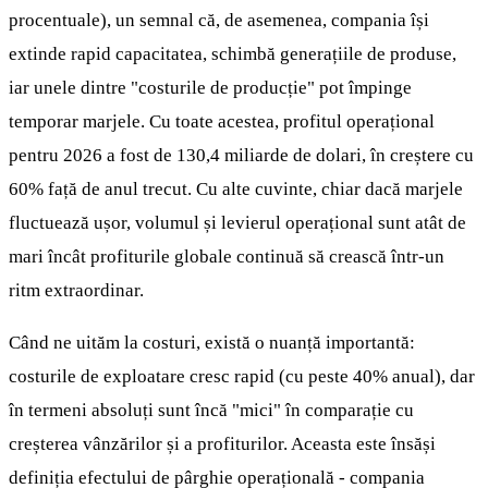
procentuale), un semnal că, de asemenea, compania își
extinde rapid capacitatea, schimbă generațiile de produse,
iar unele dintre "costurile de producție" pot împinge
temporar marjele. Cu toate acestea, profitul operațional
pentru 2026 a fost de 130,4 miliarde de dolari, în creștere cu
60% față de anul trecut. Cu alte cuvinte, chiar dacă marjele
fluctuează ușor, volumul și levierul operațional sunt atât de
mari încât profiturile globale continuă să crească într-un
ritm extraordinar.
Când ne uităm la costuri, există o nuanță importantă:
costurile de exploatare cresc rapid (cu peste 40% anual), dar
în termeni absoluți sunt încă "mici" în comparație cu
creșterea vânzărilor și a profiturilor. Aceasta este însăși
definiția efectului de pârghie operațională - compania