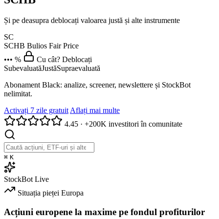
Și pe deasupra deblocați valoarea justă și alte instrumente
SC
SCHB
Bulios Fair Price
••• %
Cu cât? Deblocați
Subevaluată
Justă
Supraevaluată
Abonament Black: analize, screener, newslettere și StockBot
nelimitat.
Activați 7 zile gratuit
Aflați mai multe
4.45
·
+200K investitori în comunitate
⌘
K
StockBot
Live
Situația pieței
Europa
Acțiuni europene la maxime pe fondul profiturilor