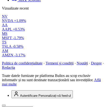
Stock Screener
Vizualizate recent
NV
NVDA
+1.09%
AA
AAPL
+0.53%
MS
MSFT
-1.79%
TS
TSLA
-0.58%
AM
AMZN
-3.17%
Politica de confidențialitate
·
Termeni și condiții
·
Noutăți
·
Despre
·
Redacția
Toate datele furnizate pe platforma Bulios au scop exclusiv
informativ și nu sunt destinate tranzacționării sau investițiilor.
Află
mai multe
Autentificare
Personalizați-vă feed-ul