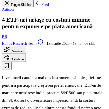
Feed
Toggle Sidebar
Articole
4 ETF-uri uriașe cu costuri minime
pentru expunere pe piața americană
BR
Bulios Research Team
·
13 martie 2026
·
13 min de citit
Rezumați
Distribuie
Investitorii caută tot mai des instrumente simple și ieftine
pentru a participa la creșterea pieței americane. ETF-urile
mari care urmăresc indici precum S&P 500 sau piața totală
din SUA oferă o diversificare impresionantă la costuri
extrem de reduse. Unele dintre aceste fonduri percep taxe