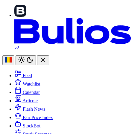
v2
Feed
Watchlist
Calendar
Articole
Flash News
Fair Price Index
StockBot