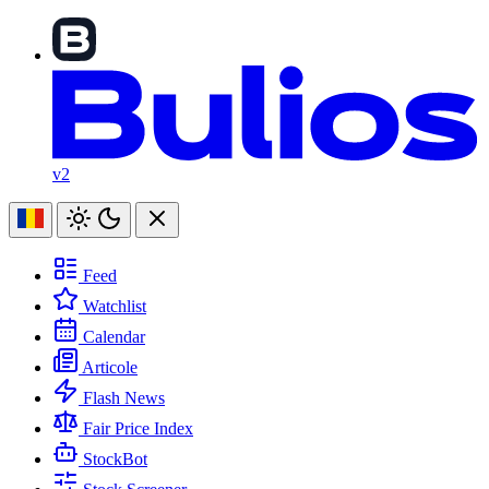
v2
Feed
Watchlist
Calendar
Articole
Flash News
Fair Price Index
StockBot