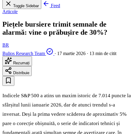
Feed
Toggle Sidebar
Articole
Piețele bursiere trimit semnale de
alarmă: vine o prăbușire de 30%?
BR
Bulios Research Team
·
17 martie 2026
·
13 min de citit
Rezumați
Distribuie
Indicele S&P 500 a atins un maxim istoric de 7.014 puncte la
sfârșitul lunii ianuarie 2026, dar de atunci trendul s-a
inversat. Deși la prima vedere scăderea de aproximativ 5%
pare o corecție obișnuită, o serie de indicatori tehnici și
fundamentali arată simultan semne de avertizare care, în