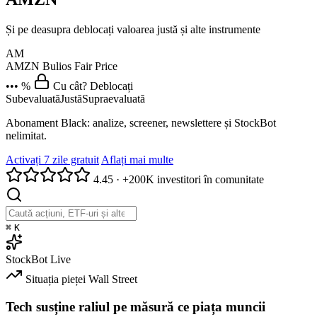
Și pe deasupra deblocați valoarea justă și alte instrumente
AM
AMZN
Bulios Fair Price
••• %
Cu cât? Deblocați
Subevaluată
Justă
Supraevaluată
Abonament Black: analize, screener, newslettere și StockBot
nelimitat.
Activați 7 zile gratuit
Aflați mai multe
4.45
·
+200K investitori în comunitate
⌘
K
StockBot
Live
Situația pieței
Wall Street
Tech susține raliul pe măsură ce piața muncii