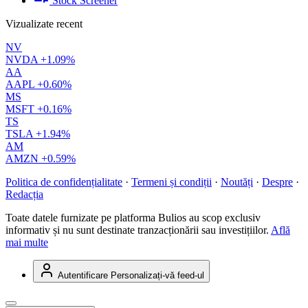
Stock Screener
Vizualizate recent
NV
NVDA
+1.09%
AA
AAPL
+0.60%
MS
MSFT
+0.16%
TS
TSLA
+1.94%
AM
AMZN
+0.59%
Politica de confidențialitate
·
Termeni și condiții
·
Noutăți
·
Despre
·
Redacția
Toate datele furnizate pe platforma Bulios au scop exclusiv
informativ și nu sunt destinate tranzacționării sau investițiilor.
Află
mai multe
Autentificare
Personalizați-vă feed-ul