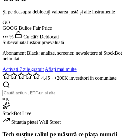
Și pe deasupra deblocați valoarea justă și alte instrumente
GO
GOOG
Bulios Fair Price
••• %
Cu cât? Deblocați
Subevaluată
Justă
Supraevaluată
Abonament Black: analize, screener, newslettere și StockBot
nelimitat.
Activați 7 zile gratuit
Aflați mai multe
4.45
·
+200K investitori în comunitate
⌘
K
StockBot
Live
Situația pieței
Wall Street
Tech susține raliul pe măsură ce piața muncii