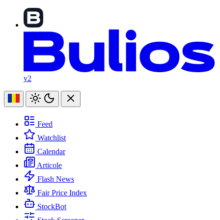
v2
Feed
Watchlist
Calendar
Articole
Flash News
Fair Price Index
StockBot