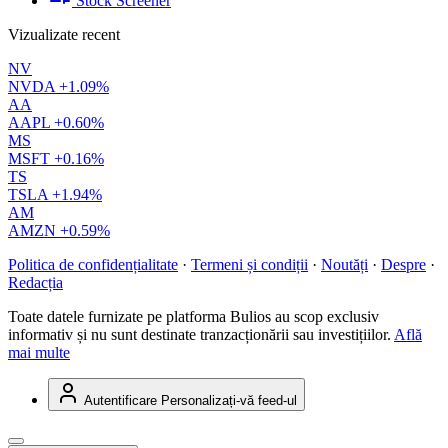
Stock Screener
Vizualizate recent
NV
NVDA
+1.09%
AA
AAPL
+0.60%
MS
MSFT
+0.16%
TS
TSLA
+1.94%
AM
AMZN
+0.59%
Politica de confidențialitate
·
Termeni și condiții
·
Noutăți
·
Despre
·
Redacția
Toate datele furnizate pe platforma Bulios au scop exclusiv
informativ și nu sunt destinate tranzacționării sau investițiilor.
Află
mai multe
Autentificare
Personalizați-vă feed-ul