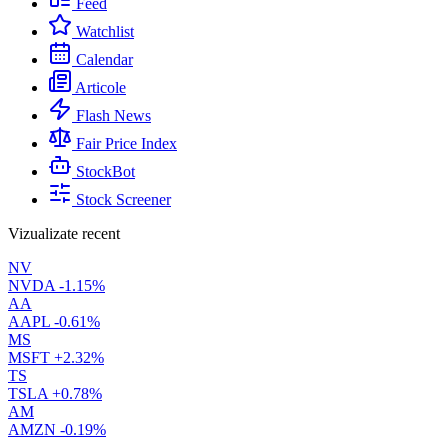
Feed
Watchlist
Calendar
Articole
Flash News
Fair Price Index
StockBot
Stock Screener
Vizualizate recent
NV
NVDA
-1.15%
AA
AAPL
-0.61%
MS
MSFT
+2.32%
TS
TSLA
+0.78%
AM
AMZN
-0.19%