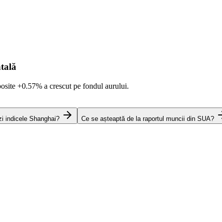
tală
posite
+0.57%
a crescut pe fondul aurului.
zi indicele Shanghai?
Ce se așteaptă de la raportul muncii din SUA?