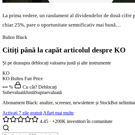
La prima vedere, un randament al dividendelor de două cifre p
chiar 25%, pare o oportunitate semnificativ mai bună…
Bulios Black
Citiți până la capăt articolul despre KO
Și pe deasupra deblocați valoarea justă și alte instrumente
KO
KO
Bulios Fair Price
••• %
Cu cât? Deblocați
Subevaluată
Justă
Supraevaluată
Abonament Black: analize, screener, newslettere și StockBot nelimitat
Activați 7 zile gratuit
Aflați mai multe
4.45
·
+200K investitori în comunitate