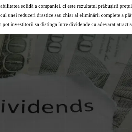
ilitatea solidă a companiei, ci este rezultatul prăbușirii prețul
scul unei reduceri drastice sau chiar al eliminării complete a pl
 pot investitorii să distingă între dividende cu adevărat atrac