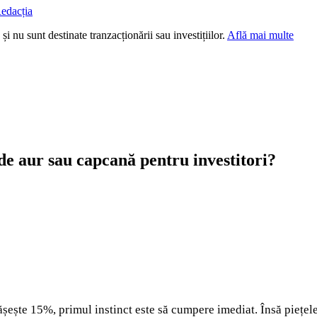
edacția
i nu sunt destinate tranzacționării sau investițiilor.
Află mai multe
e aur sau capcană pentru investitori?
ște 15%, primul instinct este să cumpere imediat. Însă piețele 