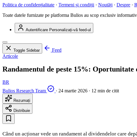
Politica de confidențialitate
·
Termeni și condiții
·
Noutăți
·
Despre
·
R
Toate datele furnizate pe platforma Bulios au scop exclusiv informativ ș
Autentificare
Personalizați-vă feed-ul
Feed
Toggle Sidebar
Articole
Randamentul de peste 15%: Oportunitate d
BR
Bulios Research Team
·
24 martie 2026
·
12 min de citit
Rezumați
Distribuie
Când un acționar vede un randament al dividendelor care depășe