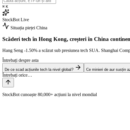
⌘
K
StockBot
Live
Situația pieței
China
Scăderi tech în Hong Kong, creșteri în China continen
Hang Seng
-1.50%
a scăzut sub presiunea tech SUA. Shanghai Com
Întrebați despre asta
De ce scad acțiunile tech la nivel global?
Ce minieri de aur susțin a
StockBot cunoaște 80,000+ acțiuni la nivel mondial