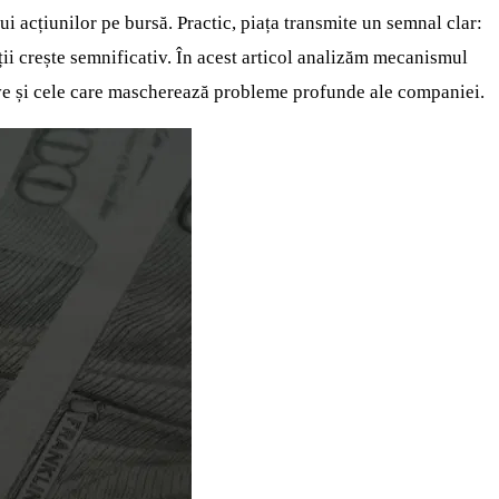
ui acțiunilor pe bursă. Practic, piața transmite un semnal clar:
ății crește semnificativ. În acest articol analizăm mecanismul
tive și cele care mascherează probleme profunde ale companiei.