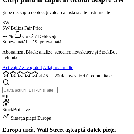
Și pe deasupra deblocați valoarea justă și alte instrumente
SW
SW
Bulios Fair Price
••• %
Cu cât? Deblocați
Subevaluată
Justă
Supraevaluată
Abonament Black: analize, screener, newslettere și StockBot
nelimitat.
Activați 7 zile gratuit
Aflați mai multe
4.45
·
+200K investitori în comunitate
⌘
K
StockBot
Live
Situația pieței
Europa
Europa urcă, Wall Street așteaptă datele pieței