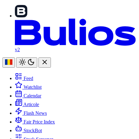
v2
Feed
Watchlist
Calendar
Articole
Flash News
Fair Price Index
StockBot