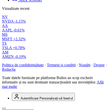
Stock Screener
Vizualizate recent
NV
NVDA
-1.15%
AA
AAPL
-0.61%
MS
MSFT
+2.32%
TS
TSLA
+0.78%
AM
AMZN
-0.19%
Politica de confidențialitate
·
Termeni și condiții
·
Noutăți
·
Despre
·
Redacția
Toate datele furnizate pe platforma Bulios au scop exclusiv
informativ și nu sunt destinate tranzacționării sau investițiilor.
Află
mai multe
Autentificare
Personalizați-vă feed-ul