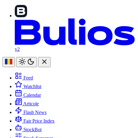
v2
Feed
Watchlist
Calendar
Articole
Flash News
Fair Price Index
StockBot