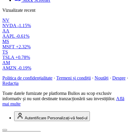
Stock Screener
Vizualizate recent
NV
NVDA
-1.15%
AA
AAPL
-0.61%
MS
MSFT
+2.32%
TS
TSLA
+0.78%
AM
AMZN
-0.19%
Politica de confidențialitate
·
Termeni și condiții
·
Noutăți
·
Despre
·
Redacția
Toate datele furnizate pe platforma Bulios au scop exclusiv
informativ și nu sunt destinate tranzacționării sau investițiilor.
Află
mai multe
Autentificare
Personalizați-vă feed-ul