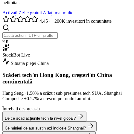
nelimitat.
Activați 7 zile gratuit
Aflați mai multe
4.45
·
+200K investitori în comunitate
⌘
K
StockBot
Live
Situația pieței
China
Scăderi tech în Hong Kong, creșteri în China
continentală
Hang Seng
-1.50%
a scăzut sub presiunea tech SUA. Shanghai
Composite
+0.57%
a crescut pe fondul aurului.
Întrebați despre asta
De ce scad acțiunile tech la nivel global?
Ce minieri de aur susțin azi indicele Shanghai?