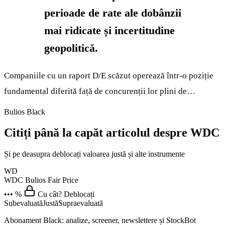
perioade de rate ale dobânzii
mai ridicate și incertitudine
geopolitică.
Companiile cu un raport D/E scăzut operează într-o poziție
fundamental diferită față de concurenții lor plini de…
Bulios Black
Citiți până la capăt articolul despre WDC
Și pe deasupra deblocați valoarea justă și alte instrumente
WD
WDC
Bulios Fair Price
••• %
Cu cât? Deblocați
Subevaluată
Justă
Supraevaluată
Abonament Black: analize, screener, newslettere și StockBot