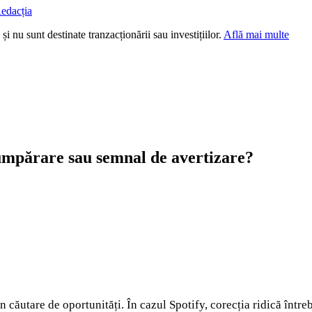
edacția
i nu sunt destinate tranzacționării sau investițiilor.
Află mai multe
umpărare sau semnal de avertizare?
în căutare de oportunități. În cazul Spotify, corecția ridică între