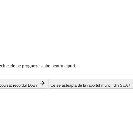
ch cade pe prognoze slabe pentru cipuri.
ropulsat recordul Dow?
Ce se așteaptă de la raportul muncii din SUA?