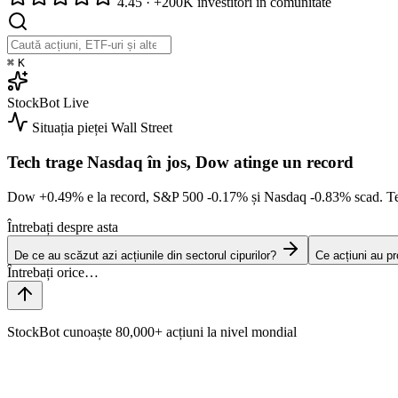
4.45
·
+200K investitori în comunitate
⌘
K
StockBot
Live
Situația pieței
Wall Street
Tech trage Nasdaq în jos, Dow atinge un record
Dow
+0.49%
e la record, S&P 500
-0.17%
și Nasdaq
-0.83%
scad. Te
Întrebați despre asta
De ce au scăzut azi acțiunile din sectorul cipurilor?
Ce acțiuni au p
StockBot cunoaște 80,000+ acțiuni la nivel mondial