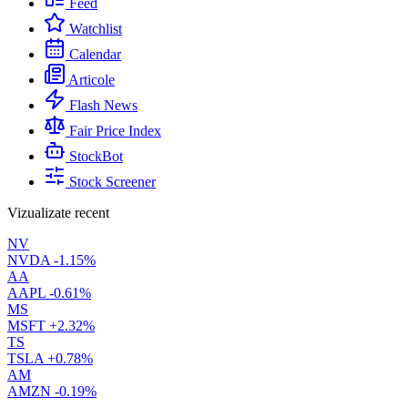
Feed
Watchlist
Calendar
Articole
Flash News
Fair Price Index
StockBot
Stock Screener
Vizualizate recent
NV
NVDA
-1.15%
AA
AAPL
-0.61%
MS
MSFT
+2.32%
TS
TSLA
+0.78%
AM
AMZN
-0.19%