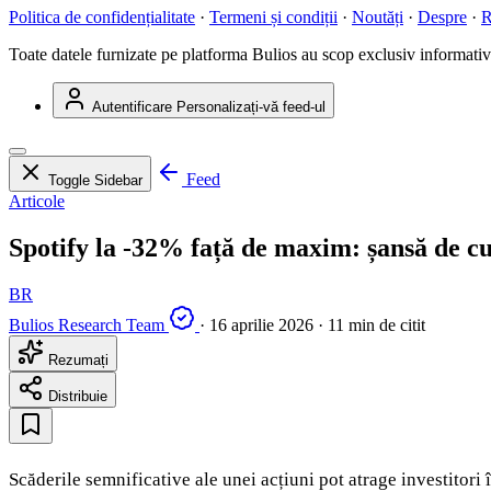
Politica de confidențialitate
·
Termeni și condiții
·
Noutăți
·
Despre
·
R
Toate datele furnizate pe platforma Bulios au scop exclusiv informativ ș
Autentificare
Personalizați-vă feed-ul
Feed
Toggle Sidebar
Articole
Spotify la -32% față de maxim: șansă de c
BR
Bulios Research Team
·
16 aprilie 2026
·
11 min de citit
Rezumați
Distribuie
Scăderile semnificative ale unei acțiuni pot atrage investitori 