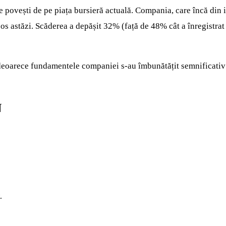
e povești de pe piața bursieră actuală. Compania, care încă din
os astăzi. Scăderea a depășit 32% (față de 48% cât a înregistrat A
, deoarece fundamentele companiei s-au îmbunătățit semnificativ
N
.