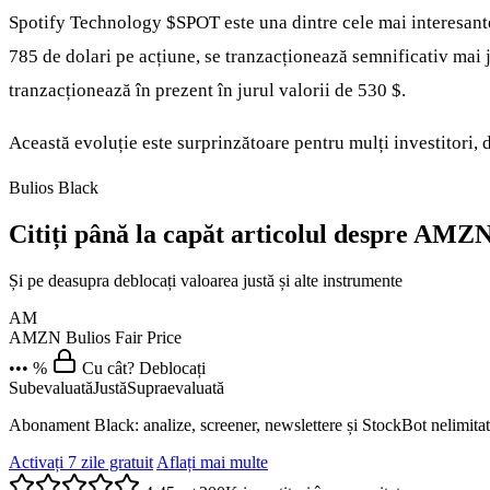
Spotify Technology
$SPOT
este una dintre cele mai interesant
785 de dolari pe acțiune, se tranzacționează semnificativ mai j
tranzacționează în prezent în jurul valorii de 530 $.
Această evoluție este surprinzătoare pentru mulți investitori
Bulios Black
Citiți până la capăt articolul despre AMZ
Și pe deasupra deblocați valoarea justă și alte instrumente
AM
AMZN
Bulios Fair Price
••• %
Cu cât? Deblocați
Subevaluată
Justă
Supraevaluată
Abonament Black: analize, screener, newslettere și StockBot nelimitat
Activați 7 zile gratuit
Aflați mai multe